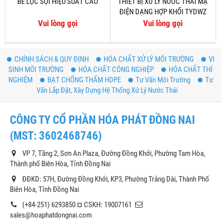
BỂ LỌC SỢI HIỆU SUẤT CAO
THIẾT BỊ XỬ LÝ NƯỚC THẢI MẠ
ĐIỆN DẠNG HỢP KHỐI TYDWZ
Vui lòng gọi
Vui lòng gọi
CHÍNH SÁCH & QUY ĐỊNH
HÓA CHẤT XỬ LÝ MÔI TRƯỜNG
VI
SINH MÔI TRƯỜNG
HÓA CHẤT CÔNG NGHIỆP
HÓA CHẤT THÍ
NGHIỆM
BẠT CHỐNG THẤM HDPE
Tư Vấn Môi Trường
Tư
Vấn Lắp Đặt, Xây Dựng Hệ Thống Xử Lý Nước Thải
CÔNG TY CỔ PHẦN HÓA PHÁT ĐỒNG NAI
(MST: 3602468746)
VP 7, Tầng 2, Sơn An Plaza, Đường Đồng Khởi, Phường Tam Hòa,
Thành phố Biên Hòa, Tỉnh Đồng Nai
ĐĐKD: 57H, Đường Đồng Khởi, KP3, Phường Trảng Dài, Thành Phố
Biên Hòa, Tỉnh Đồng Nai
(+84-251) 6293850 ¤ CSKH: 19007161
sales@hoaphatdongnai.com