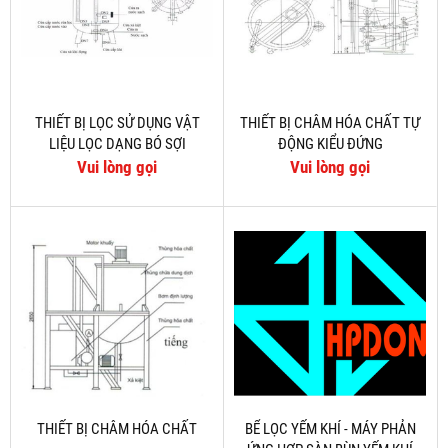
THIẾT BỊ LỌC SỬ DỤNG VẬT
THIẾT BỊ CHÂM HÓA CHẤT TỰ
LIỆU LỌC DẠNG BÓ SỢI
ĐỘNG KIỂU ĐỨNG
Vui lòng gọi
Vui lòng gọi
THIẾT BỊ CHÂM HÓA CHẤT
BỂ LỌC YẾM KHÍ - MÁY PHẢN