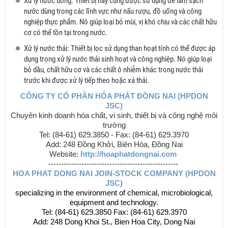
Xử lý nước uống: Thiết bị này cũng được sử dụng để làm sạch
nước dùng trong các lĩnh vực như nấu rượu, đồ uống và công
nghiệp thực phẩm. Nó giúp loại bỏ mùi, vị khó chịu và các chất hữu
cơ có thể tồn tại trong nước.
Xử lý nước thải: Thiết bị lọc sử dụng than hoạt tính có thể được áp
dụng trong xử lý nước thải sinh hoạt và công nghiệp. Nó giúp loại
bỏ dầu, chất hữu cơ và các chất ô nhiễm khác trong nước thải
trước khi được xử lý tiếp theo hoặc xả thải.
CÔNG TY CỔ PHẦN HÓA PHÁT ĐỒNG NAI (HPDON
JSC)
Chuyên kinh doanh hóa chất, vi sinh, thiết bị và công nghệ môi
trường
Tel: (84-61)
629.3850 -
Fax: (84-61)
629.3970
Add: 248 Đồng Khởi, Biên Hòa, Đồng Nai
Website:
http://hoaphatdongnai.com
---------------------------------------------------
HOA PHAT DONG NAI JOIN-STOCK COMPANY (HPDON
JSC)
specializing in the environment of chemical, microbiological,
equipment and technology.
Tel: (84-61)
629.3850
Fax: (84-61)
629.3970
Add: 248 Dong Khoi St., Bien Hoa City, Dong Nai