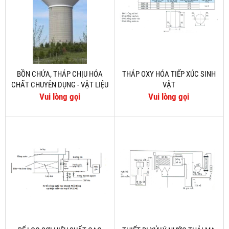
BỒN CHỨA, THÁP CHỊU HÓA
THÁP OXY HÓA TIẾP XÚC SINH
CHẤT CHUYÊN DỤNG - VẬT LIỆU
VẬT
COMPOSITE
Vui lòng gọi
Vui lòng gọi