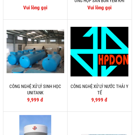
ỨNG HỢP SÀN BÙN YẾM KHÍ
LOẠI NÂNG DÒNG
Vui lòng gọi
Vui lòng gọi
CÔNG NGHỆ XỬ LÝ SINH HỌC
CÔNG NGHỆ XỬ LÝ NƯỚC THẢI Y
UNITANK
TẾ
9,999 đ
9,999 đ