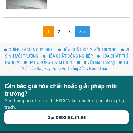
1
2
3
Sau
CHÍNH SÁCH & QUY ĐỊNH
HÓA CHẤT XỬ LÝ MÔI TRƯỜNG
VI
SINH MÔI TRƯỜNG
HÓA CHẤT CÔNG NGHIỆP
HÓA CHẤT THÍ
NGHIỆM
BẠT CHỐNG THẤM HDPE
Tư Vấn Môi Trường
Tư
Vấn Lắp Đặt, Xây Dựng Hệ Thống Xử Lý Nước Thải
Cần báo giá hóa chất hoặc giải pháp môi
trường?
Gửi thông tin nhu cầu để HPDON kết nối đúng bộ phận phụ
trách.
Gọi 0902.58.51.56