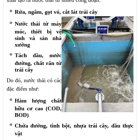
xuất tạo ra nước thải từ nhiều công đoạn:
Rửa, ngâm, gọt vỏ, cắt lát trái cây
Nước thải từ máy
móc, thiết bị vệ
sinh và sàn nhà
xưởng
Tách dầu, nước
đường, chất rắn từ
trái cây
Do đó, nước thải có các
đặc điểm như:
Hàm lượng chất
hữu cơ cao (COD,
BOD)
Chứa đường, tinh bột, nhựa trái cây, dầu thực
vật