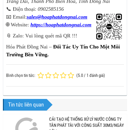
Trảng Dài, Thành Phố Biên Hòa, Tỉnh Đồng Nai
📞 Điện thoại:
0902585156
📧 Email:
sales@hoaphatdongnai.com
🌐 Website:
https://hoaphatdongnai.com
📎 Zalo: Vui lòng quét mã QR !!!
Hóa Phát Đồng Nai –
Đối Tác Uy Tín Cho Một Môi
Trường Bền Vững.
Bình chọn tin tức:
(
5.0
/
1
đánh giá)
Tin tức liên quan
CẢI TẠO HỆ THỐNG XỬ LÝ NƯỚC CÔNG TY
TÂN PHÁT TÀI VỚI CÔNG SUẤT 30M3/NGÀY