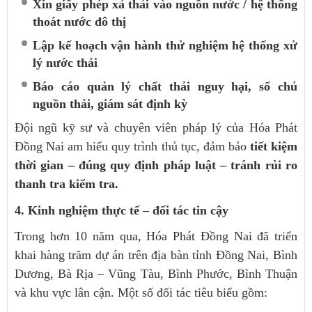
Xin giấy phép xả thải vào nguồn nước / hệ thống
thoát nước đô thị
Lập kế hoạch vận hành thử nghiệm hệ thống xử
lý nước thải
Báo cáo quản lý chất thải nguy hại, sổ chủ
nguồn thải, giám sát định kỳ
Đội ngũ kỹ sư và chuyên viên pháp lý của Hóa Phát
Đồng Nai am hiểu quy trình thủ tục, đảm bảo
tiết kiệm
thời gian – đúng quy định pháp luật – tránh rủi ro
thanh tra kiểm tra.
4. Kinh nghiệm thực tế – đối tác tin cậy
Trong hơn 10 năm qua, Hóa Phát Đồng Nai đã triển
khai hàng trăm dự án trên địa bàn tỉnh Đồng Nai, Bình
Dương, Bà Rịa – Vũng Tàu, Bình Phước, Bình Thuận
và khu vực lân cận. Một số đối tác tiêu biểu gồm: