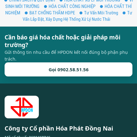
CHÍNH SÁCH & QUY ĐỊNH
HÓA CHẤT XỬ LÝ MÔI TRƯỜNG
VI
SINH MÔI TRƯỜNG
HÓA CHẤT CÔNG NGHIỆP
HÓA CHẤT THÍ
NGHIỆM
BẠT CHỐNG THẤM HDPE
Tư Vấn Môi Trường
Tư
Vấn Lắp Đặt, Xây Dựng Hệ Thống Xử Lý Nước Thải
Cần báo giá hóa chất hoặc giải pháp môi
trường?
Gửi thông tin nhu cầu để HPDON kết nối đúng bộ phận phụ
trách.
Gọi 0902.58.51.56
Công ty Cổ phần Hóa Phát Đồng Nai