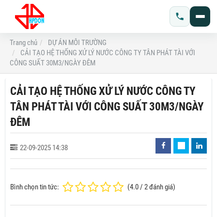
Trang chủ
DỰ ÁN MÔI TRƯỜNG
CẢI TẠO HỆ THỐNG XỬ LÝ NƯỚC CÔNG TY TÂN PHÁT TÀI VỚI
CÔNG SUẤT 30M3/NGÀY ĐÊM
CẢI TẠO HỆ THỐNG XỬ LÝ NƯỚC CÔNG TY
TÂN PHÁT TÀI VỚI CÔNG SUẤT 30M3/NGÀY
ĐÊM
22-09-2025 14:38
Bình chọn tin tức:
(
4.0
/
2
đánh giá)