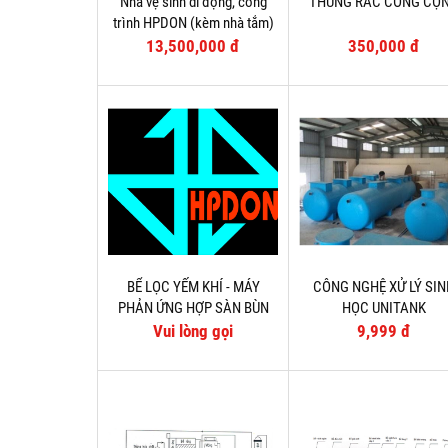
Nhà vệ sinh di động, công
THÙNG RÁC CÔNG CỘ
trình HPDON (kèm nhà tắm)
13,500,000 đ
350,000 đ
BỂ LỌC YẾM KHÍ - MÁY
CÔNG NGHỆ XỬ LÝ SI
PHẢN ỨNG HỢP SÀN BÙN
HỌC UNITANK
YẾM KHÍ LOẠI NÂNG DÒNG
Vui lòng gọi
9,999 đ