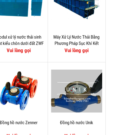
dul xử lý nước thải sinh
Máy Xử Lý Nước Thải Bằng
t kiểu chôn dưới đất ZWF
Phương Pháp Sục Khí Kết
Hợp Tạo Xoáy ZCF
Vui lòng gọi
Vui lòng gọi
Đồng hồ nước Zenner
Đồng hồ nước Unik