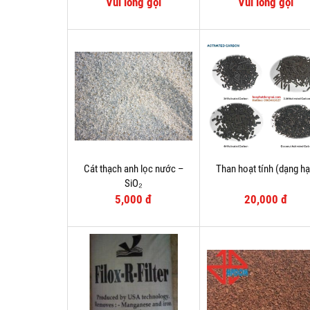
Vui lòng gọi
Vui lòng gọi
Cát thạch anh lọc nước –
Than hoạt tính (dạng hạ
SiO₂
5,000 đ
20,000 đ