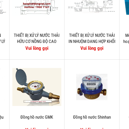
N
THIẾT BỊ XỬ LÝ NƯỚC THẢI
THIẾT BỊ XỬ LÝ NƯỚC THẢI
Mo
 LÝ
HỮU CƠ NỒNG ĐỘ CAO
IN NHUỘM DANG HỢP KHỐI
hoạ
T
DẠNG HỢP KHỐI TYGWY
TYYWZ
Vui lòng gọi
Vui lòng gọi
iệu
Đồng hồ nước GMK
Đồng hồ nước Shinhan