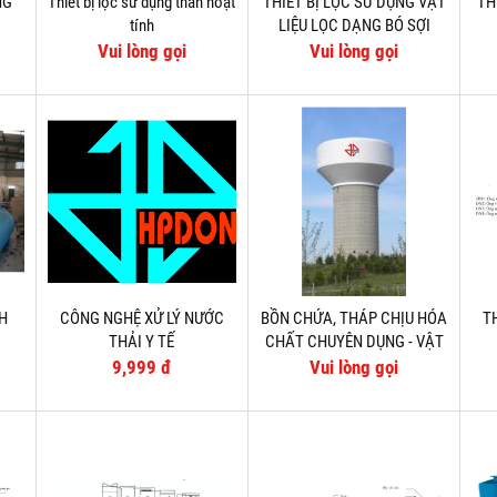
NG
Thiết bị lọc sử dụng than hoạt
THIẾT BỊ LỌC SỬ DỤNG VẬT
TH
tính
LIỆU LỌC DẠNG BÓ SỢI
Vui lòng gọi
Vui lòng gọi
NH
CÔNG NGHỆ XỬ LÝ NƯỚC
BỒN CHỨA, THÁP CHỊU HÓA
T
THẢI Y TẾ
CHẤT CHUYÊN DỤNG - VẬT
LIỆU COMPOSITE
9,999 đ
Vui lòng gọi