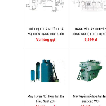
THIẾT BỊ XỬ LÝ NƯỚC THẢI
BẢNG VẼ DÂY CHUYỀ
MẠ ĐIỆN DẠNG HỢP KHỐI
CÔNG NGHỆ THIẾT BỊ XỬ
TYDWZ
NƯỚC THẢI SINH HOẠ
Vui lòng gọi
9,999 đ
CHÔN DƯỚI ĐẤT
Máy Tuyển Nổi Hòa Tan Đa
Máy tuyển nổi hòa tan h
Hiệu Suất ZSF
suất cao WSF