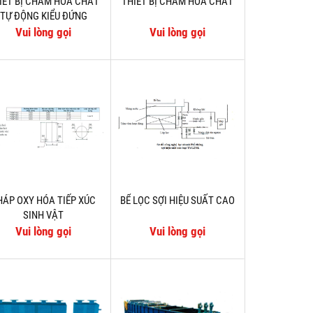
IẾT BỊ CHÂM HÓA CHẤT
THIẾT BỊ CHÂM HÓA CHẤT
TỰ ĐỘNG KIỂU ĐỨNG
Vui lòng gọi
Vui lòng gọi
HÁP OXY HÓA TIẾP XÚC
BỂ LỌC SỢI HIỆU SUẤT CAO
SINH VẬT
Vui lòng gọi
Vui lòng gọi