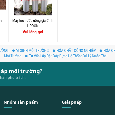
se
Máy lọc nước uống gia đình
HPDON
Vui lòng gọi
RƯỜNG
VI SINH MÔI TRƯỜNG
HÓA CHẤT CÔNG NGHIỆP
HÓA CH
Môi Trường
Tư Vấn Lắp Đặt, Xây Dựng Hệ Thống Xử Lý Nước Thải
pháp môi trường?
hận phụ trách.
Nhóm sản phẩm
Giải pháp