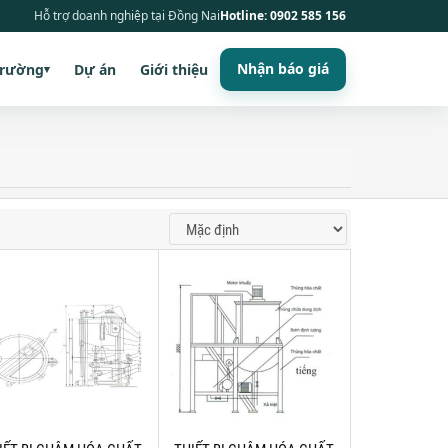
Hỗ trợ doanh nghiệp tại Đồng Nai
Hotline: 0902 585 156
Nhận báo giá
trường
Dự án
Giới thiệu
▾