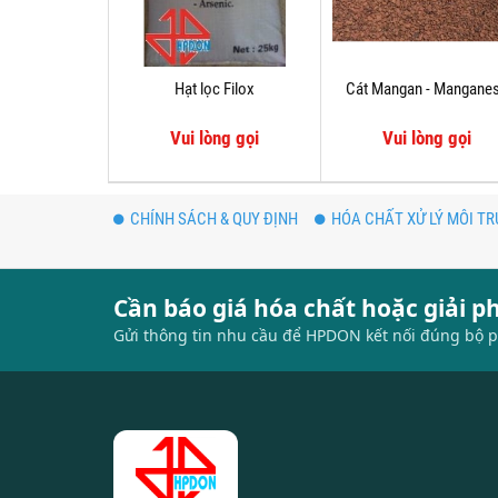
Hạt lọc Filox
Cát Mangan - Mangane
Vui lòng gọi
Vui lòng gọi
CHÍNH SÁCH & QUY ĐỊNH
HÓA CHẤT XỬ LÝ MÔI T
Cần báo giá hóa chất hoặc giải 
Gửi thông tin nhu cầu để HPDON kết nối đúng bộ p