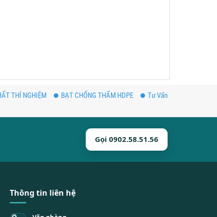
ẤT THÍ NGHIỆM
BẠT CHỐNG THẤM HDPE
Tư Vấn
Gọi 0902.58.51.56
Thông tin liên hệ