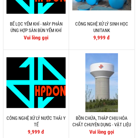
BỂ LỌC YẾM KHÍ - MÁY PHẢN
CÔNG NGHỆ XỬ LÝ SINH HỌC
ỨNG HỢP SÀN BÙN YẾM KHÍ
UNITANK
LOẠI NÂNG DÒNG
Vui lòng gọi
9,999 đ
CÔNG NGHỆ XỬ LÝ NƯỚC THẢI Y
BỒN CHỨA, THÁP CHỊU HÓA
TẾ
CHẤT CHUYÊN DỤNG - VẬT LIỆU
COMPOSITE
9,999 đ
Vui lòng gọi