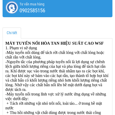
Tư vấn mua hàng
0902585156
Chi tiết
MÁY TUYỂN NỔI HÒA TAN HIỆU SUẤT CAO WSF
1. Phạm vi sử dụng
-Máy tuyển nổi dùng để tách rời chất lỏng với chất lỏng hoặc
chất rắn với chất lỏng.
-Nguyên tắc của phương pháp tuyển nổi là lợi dụng sự chênh
lệch giữa khối lượng riêng của hạt và pha lỏng để tách hạt rắn
ra. Khí được sục vào trong nước thải nhằm tạo ra các bọt khí,
các bọt khí này sẽ bám vào các hạt rắn, tạo thành tổ hợp bọt khí
và chất bẩn có khối lượng riêng nhỏ hơn khối lượng riêng chất
lỏng. Nhờ vậy các chất bẩn nổi lên bề mặt dưới dạng bọt và
được tách ra.
-Máy tuyển nổi trong lĩnh vực xử lý nước ứng dụng về những
việc dưới đây:
+ Tách rời những vật nhỏ trôi nổi, loài tảo... ở trong bề mặt
nước
+ Thu hồi những vật chất dùng được trong nước thải công