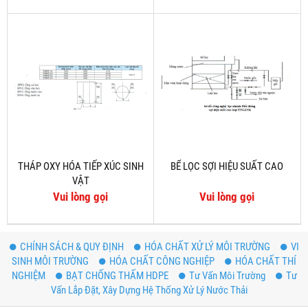
THÁP OXY HÓA TIẾP XÚC SINH
BỂ LỌC SỢI HIỆU SUẤT CAO
VẬT
Vui lòng gọi
Vui lòng gọi
CHÍNH SÁCH & QUY ĐỊNH
HÓA CHẤT XỬ LÝ MÔI TRƯỜNG
VI
SINH MÔI TRƯỜNG
HÓA CHẤT CÔNG NGHIỆP
HÓA CHẤT THÍ
NGHIỆM
BẠT CHỐNG THẤM HDPE
Tư Vấn Môi Trường
Tư
Vấn Lắp Đặt, Xây Dựng Hệ Thống Xử Lý Nước Thải