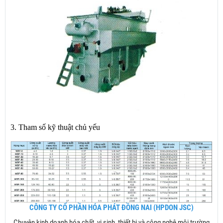
3. Tham số kỹ thuật chủ yếu
CÔNG TY CỔ PHẦN HÓA PHÁT ĐỒNG NAI (HPDON JSC)
Chuyên kinh doanh hóa chất, vi sinh, thiết bị và công nghệ môi trường