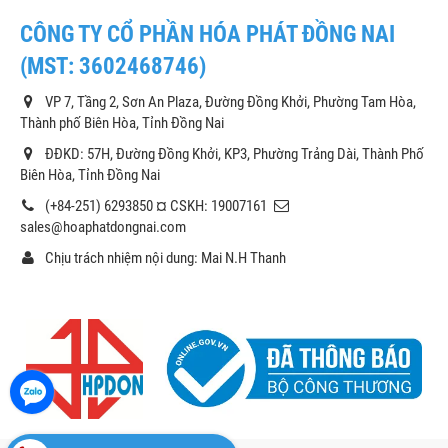
CÔNG TY CỔ PHẦN HÓA PHÁT ĐỒNG NAI
(MST: 3602468746)
VP 7, Tầng 2, Sơn An Plaza, Đường Đồng Khởi, Phường Tam Hòa,
Thành phố Biên Hòa, Tỉnh Đồng Nai
ĐĐKD: 57H, Đường Đồng Khởi, KP3, Phường Trảng Dài, Thành Phố
Biên Hòa, Tỉnh Đồng Nai
(+84-251) 6293850 ¤ CSKH: 19007161
sales@hoaphatdongnai.com
Chịu trách nhiệm nội dung: Mai N.H Thanh