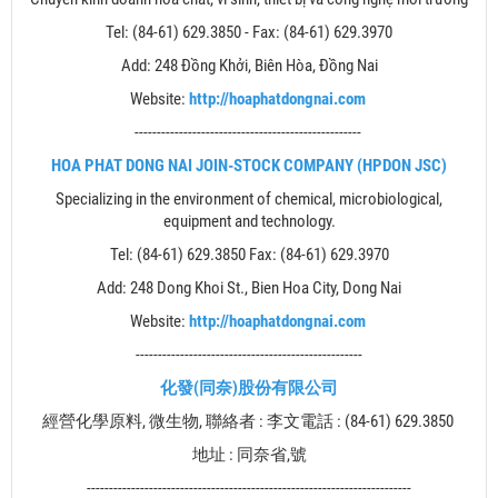
Tel: (84-61) 629.3850 -
Fax: (84-61) 629.3970
Add: 248 Đồng Khởi, Biên Hòa, Đồng Nai
Website:
http://hoaphatdongnai.com
---------------------------------------------------
HOA PHAT DONG NAI JOIN-STOCK COMPANY (HPDON JSC)
Specializing in the environment of chemical, microbiological,
equipment and technology.
Tel: (84-61) 629.3850
Fax: (84-61) 629.3970
Add: 248 Dong Khoi St., Bien Hoa City, Dong Nai
Website:
http://hoaphatdongnai.com
---------------------------------------------------
化發
(
同奈
)
股份有限公司
經營化學原料
,
微生物
,
聯絡者
:
李文
電話
: (84-61) 629.3850
地址
:
同奈省
,
號
-------------------------------------------------------------------------