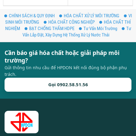
CHÍNH SÁCH & QUY ĐỊNH
HÓA CHẤT XỬ LÝ MÔI TRƯỜNG
VI
SINH MÔI TRƯỜNG
HÓA CHẤT CÔNG NGHIỆP
HÓA CHẤT THÍ
NGHIỆM
BẠT CHỐNG THẤM HDPE
Tư Vấn Môi Trường
Tư
Vấn Lắp Đặt, Xây Dựng Hệ Thống Xử Lý Nước Thải
Cần báo giá hóa chất hoặc giải pháp môi
trường?
Gửi thông tin nhu cầu để HPDON kết nối đúng bộ phận phụ
trách.
Gọi 0902.58.51.56