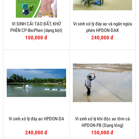
VI SINH CẢI TẠO ĐẤT, KHỬ
Vi sinh xử lý đáy ao và ngăn ngừa
PHÈN CP-BioPhen (dạng bột)
phèn HPDON-DAK
100,000 đ
240,000 đ
Vi sinh xử lý đáy ao HPDON-DA
Vi sinh xử lý khí độc ao tôm cá
HPDON-PB (Dạng lỏng)
240,000 đ
150,000 đ