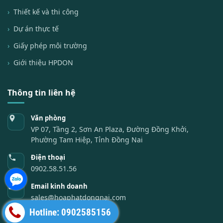
Thiết kế và thi công
Dự án thực tế
Giấy phép môi trường
Giới thiệu HPDON
Thông tin liên hệ
Văn phòng
VP 07, Tầng 2, Sơn An Plaza, Đường Đồng Khởi,
Phường Tam Hiệp, Tỉnh Đồng Nai
Điện thoại
0902.58.51.56
Email kinh doanh
sales@hoaphatdongnai.com
Hotline: 0902585156
Email kế toán