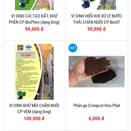
VI SINH CẢI TẠO ĐẤT, KHỬ
VI SINH HIẾU KHÍ XỬ LÝ NƯỚC
PHÈN CP-BioPhen (dạng lỏng)
THẢI CHĂN NUÔI CP-BioAT
(dạng lỏng)
90,000 đ
90,000 đ
HOT
VI SINH KHỬ MÙI CHĂN NUÔI
Phân gà Compost Hóa Phát
CP-VEM (dạng lỏng)
100,000 đ
6,000 đ