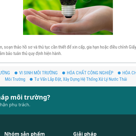
n, soạn thảo hồ sơ và thủ tục cần thiết để xin cấp, gia hạn hoặc điều chỉnh Gi
đảm bảo tuân thủ quy định hiện hành.
RƯỜNG
VI SINH MÔI TRƯỜNG
HÓA CHẤT CÔNG NGHIỆP
HÓA CH
Môi Trường
Tư Vấn Lắp Đặt, Xây Dựng Hệ Thống Xử Lý Nước Thải
pháp môi trường?
hận phụ trách.
Nhóm sản phẩm
Giải pháp