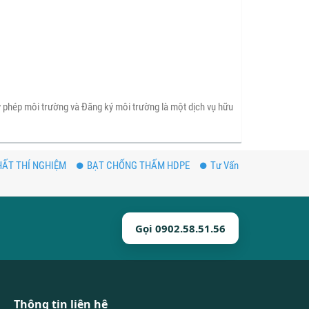
ấy phép môi trường và Đăng ký môi trường là một dịch vụ hữu
ẤT THÍ NGHIỆM
BẠT CHỐNG THẤM HDPE
Tư Vấn
Gọi 0902.58.51.56
Thông tin liên hệ