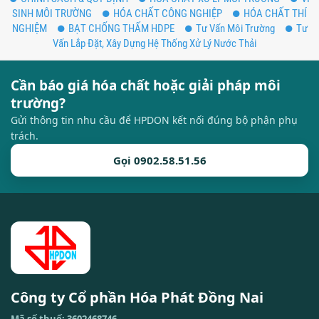
SINH MÔI TRƯỜNG
HÓA CHẤT CÔNG NGHIỆP
HÓA CHẤT THÍ
NGHIỆM
BẠT CHỐNG THẤM HDPE
Tư Vấn Môi Trường
Tư
Vấn Lắp Đặt, Xây Dựng Hệ Thống Xử Lý Nước Thải
Cần báo giá hóa chất hoặc giải pháp môi
trường?
Gửi thông tin nhu cầu để HPDON kết nối đúng bộ phận phụ
trách.
Gọi 0902.58.51.56
Công ty Cổ phần Hóa Phát Đồng Nai