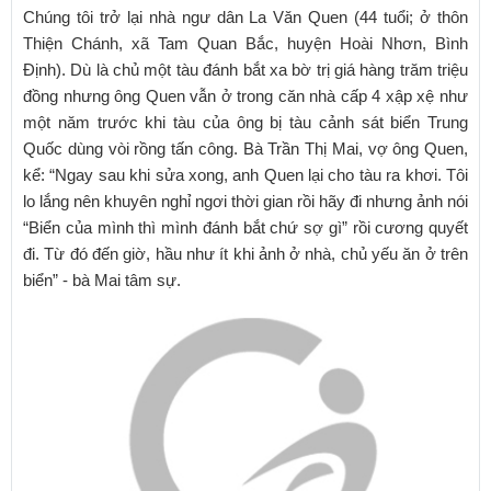
Chúng tôi trở lại nhà ngư dân La Văn Quen (44 tuổi; ở thôn
Thiện Chánh, xã Tam Quan Bắc, huyện Hoài Nhơn, Bình
Định). Dù là chủ một tàu đánh bắt xa bờ trị giá hàng trăm triệu
đồng nhưng ông Quen vẫn ở trong căn nhà cấp 4 xập xệ như
một năm trước khi tàu của ông bị tàu cảnh sát biển Trung
Quốc dùng vòi rồng tấn công. Bà Trần Thị Mai, vợ ông Quen,
kể: “Ngay sau khi sửa xong, anh Quen lại cho tàu ra khơi. Tôi
lo lắng nên khuyên nghỉ ngơi thời gian rồi hãy đi nhưng ảnh nói
“Biển của mình thì mình đánh bắt chứ sợ gì” rồi cương quyết
đi. Từ đó đến giờ, hầu như ít khi ảnh ở nhà, chủ yếu ăn ở trên
biển” - bà Mai tâm sự.