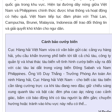
quốc gia trong khu vực. Hiện tại đường dây nóng giữa Việt
Nam và Philippines chính thức được khai thông và hoạt động
có hiệu quả. Việt Nam tiếp tục đàm phán với Thái Lan,
Campuchia, Brunei, Malaysia, Indonesia để trao đổi thông tin
và giải quyết khó khăn cho ngư dân.
Cảnh báo cướp biển
Cục Hàng hải Việt Nam vừa có văn bản gửi các cảng vụ hàng
hải, yêu cầu khẩn trương phổ biến tới tất cả chủ tàu, công ty
quản lý và khai thác tàu biển về tình hình cướp biển xảy ra đối
với các tàu lai dắt trong vùng biển Đông Sabah và Nam
Philippines. Ông Võ Duy Thắng - Trưởng Phòng An toàn An
ninh Hàng hải, Cục Hàng hải Việt Nam - cho biết các tàu biển
cần tăng cường trực ca khi tàu đang neo đậu; giữ chiếu sáng
xung quanh tàu và bật các đèn pha cao áp; nâng cao cảnh
giác, bấm còi báo động khi có tàu người lạ đến gần; chuyển
hướng hoặc tránh vào khu vực này nếu có thể...
V.Duẩn