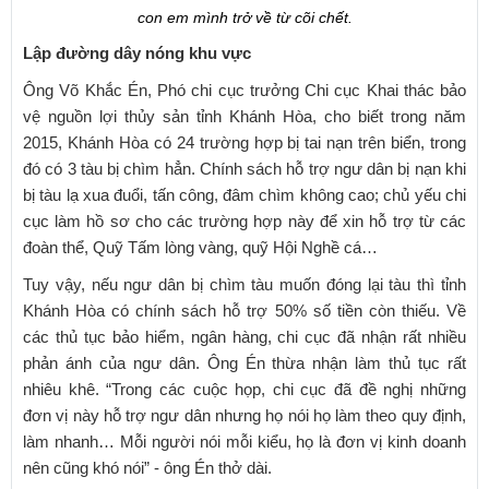
con em mình trở về từ cõi chết.
Lập đường dây nóng khu vực
Ông Võ Khắc Én, Phó chi cục trưởng Chi cục Khai thác bảo
vệ nguồn lợi thủy sản tỉnh Khánh Hòa, cho biết trong năm
2015, Khánh Hòa có 24 trường hợp bị tai nạn trên biển, trong
đó có 3 tàu bị chìm hẳn. Chính sách hỗ trợ ngư dân bị nạn khi
bị tàu lạ xua đuổi, tấn công, đâm chìm không cao; chủ yếu chi
cục làm hồ sơ cho các trường hợp này để xin hỗ trợ từ các
đoàn thể, Quỹ Tấm lòng vàng, quỹ Hội Nghề cá…
Tuy vậy, nếu ngư dân bị chìm tàu muốn đóng lại tàu thì tỉnh
Khánh Hòa có chính sách hỗ trợ 50% số tiền còn thiếu. Về
các thủ tục bảo hiểm, ngân hàng, chi cục đã nhận rất nhiều
phản ánh của ngư dân. Ông Én thừa nhận làm thủ tục rất
nhiêu khê. “Trong các cuộc họp, chi cục đã đề nghị những
đơn vị này hỗ trợ ngư dân nhưng họ nói họ làm theo quy định,
làm nhanh… Mỗi người nói mỗi kiểu, họ là đơn vị kinh doanh
nên cũng khó nói” - ông Én thở dài.