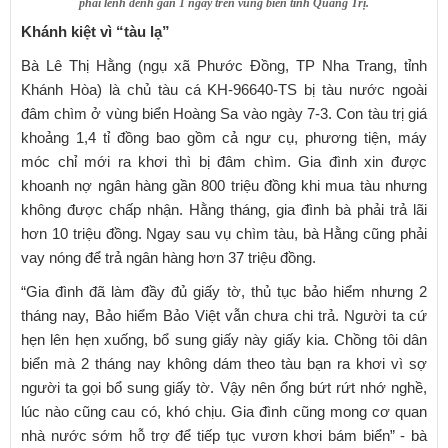
phải lênh đênh gần 1 ngày trên vùng biển tỉnh Quảng Trị.
Khánh kiệt vì “tàu lạ”
Bà Lê Thị Hằng (ngụ xã Phước Đồng, TP Nha Trang, tỉnh
Khánh Hòa) là chủ tàu cá KH-96640-TS bị tàu nước ngoài
đâm chìm ở vùng biển Hoàng Sa vào ngày 7-3. Con tàu trị giá
khoảng 1,4 tỉ đồng bao gồm cả ngư cụ, phương tiện, máy
móc chỉ mới ra khơi thì bị đâm chìm. Gia đình xin được
khoanh nợ ngân hàng gần 800 triệu đồng khi mua tàu nhưng
không được chấp nhận. Hằng tháng, gia đình bà phải trả lãi
hơn 10 triệu đồng. Ngay sau vụ chìm tàu, bà Hằng cũng phải
vay nóng để trả ngân hàng hơn 37 triệu đồng.
“Gia đình đã làm đầy đủ giấy tờ, thủ tục bảo hiểm nhưng 2
tháng nay, Bảo hiểm Bảo Việt vẫn chưa chi trả. Người ta cứ
hẹn lên hẹn xuống, bổ sung giấy này giấy kia. Chồng tôi dân
biển mà 2 tháng nay không dám theo tàu bạn ra khơi vì sợ
người ta gọi bổ sung giấy tờ. Vậy nên ổng bứt rứt nhớ nghề,
lúc nào cũng cau có, khó chịu. Gia đình cũng mong cơ quan
nhà nước sớm hỗ trợ để tiếp tục vươn khơi bám biển” - bà