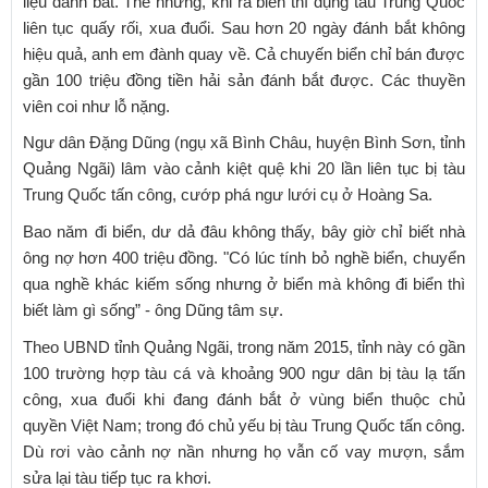
liệu đánh bắt. Thế nhưng, khi ra biển thì đụng tàu Trung Quốc
liên tục quấy rối, xua đuổi. Sau hơn 20 ngày đánh bắt không
hiệu quả, anh em đành quay về. Cả chuyến biển chỉ bán được
gần 100 triệu đồng tiền hải sản đánh bắt được. Các thuyền
viên coi như lỗ nặng.
Ngư dân Đặng Dũng (ngụ xã Bình Châu, huyện Bình Sơn, tỉnh
Quảng Ngãi) lâm vào cảnh kiệt quệ khi 20 lần liên tục bị tàu
Trung Quốc tấn công, cướp phá ngư lưới cụ ở Hoàng Sa.
Bao năm đi biển, dư dả đâu không thấy, bây giờ chỉ biết nhà
ông nợ hơn 400 triệu đồng. "Có lúc tính bỏ nghề biển, chuyển
qua nghề khác kiếm sống nhưng ở biển mà không đi biển thì
biết làm gì sống” - ông Dũng tâm sự.
Theo UBND tỉnh Quảng Ngãi, trong năm 2015, tỉnh này có gần
100 trường hợp tàu cá và khoảng 900 ngư dân bị tàu lạ tấn
công, xua đuổi khi đang đánh bắt ở vùng biển thuộc chủ
quyền Việt Nam; trong đó chủ yếu bị tàu Trung Quốc tấn công.
Dù rơi vào cảnh nợ nần nhưng họ vẫn cố vay mượn, sắm
sửa lại tàu tiếp tục ra khơi.