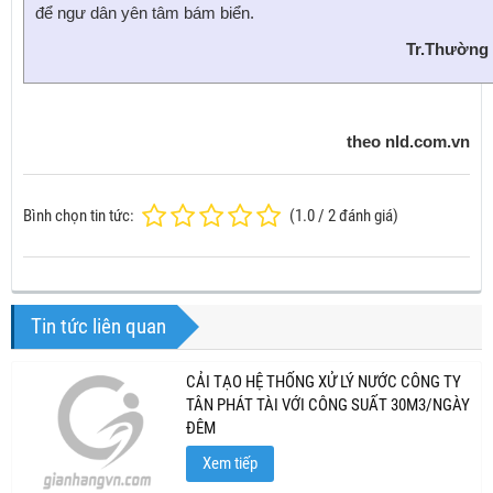
để ngư dân yên tâm bám biển.
Tr.Thường
theo nld.com.vn
Bình chọn tin tức:
(
1.0
/
2
đánh giá)
Tin tức liên quan
CẢI TẠO HỆ THỐNG XỬ LÝ NƯỚC CÔNG TY
TÂN PHÁT TÀI VỚI CÔNG SUẤT 30M3/NGÀY
ĐÊM
Xem tiếp