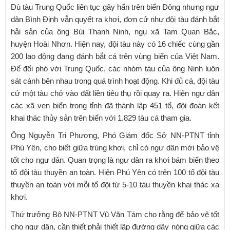
Dù tàu Trung Quốc liên tục gây hấn trên biển Đông nhưng ngư
dân Bình Định vẫn quyết ra khơi, đơn cử như đội tàu đánh bắt
hải sản của ông Bùi Thanh Ninh, ngụ xã Tam Quan Bắc,
huyện Hoài Nhơn. Hiện nay, đội tàu này có 16 chiếc cùng gần
200 lao động đang đánh bắt cá trên vùng biển của Việt Nam.
Để đối phó với Trung Quốc, các nhóm tàu của ông Ninh luôn
sát cánh bên nhau trong quá trình hoạt động. Khi đủ cá, đội tàu
cử một tàu chở vào đất liền tiêu thụ rồi quay ra. Hiện ngư dân
các xã ven biển trong tỉnh đã thành lập 451 tổ, đội đoàn kết
khai thác thủy sản trên biển với 1.829 tàu cá tham gia.
Ông Nguyễn Tri Phương, Phó Giám đốc Sở NN-PTNT tỉnh
Phú Yên, cho biết giữa trùng khơi, chỉ có ngư dân mới bảo vệ
tốt cho ngư dân. Quan trọng là ngư dân ra khơi bám biển theo
tổ đội tàu thuyền an toàn. Hiện Phú Yên có trên 100 tổ đội tàu
thuyền an toàn với mỗi tổ đội từ 5-10 tàu thuyền khai thác xa
khơi.
Thứ trưởng Bộ NN-PTNT Vũ Văn Tám cho rằng để bảo vệ tốt
cho ngư dân, cần thiết phải thiết lập đường dây nóng giữa các