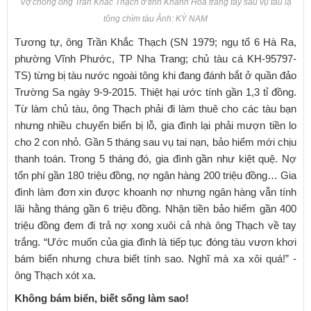
Vợ chồng ông Trần Khắc Thạch ở tỉnh Khánh Hòa trắng tay sau vụ tàu lạ
tông chìm tàu Ảnh: KỲ NAM
Tương tự, ông Trần Khắc Thạch (SN 1979; ngụ tổ 6 Hà Ra,
phường Vĩnh Phước, TP Nha Trang; chủ tàu cá KH-95797-
TS) từng bị tàu nước ngoài tông khi đang đánh bắt ở quần đảo
Trường Sa ngày 9-9-2015. Thiệt hại ước tính gần 1,3 tỉ đồng.
Từ làm chủ tàu, ông Thạch phải đi làm thuê cho các tàu bạn
nhưng nhiều chuyến biển bị lỗ, gia đình lại phải mượn tiền lo
cho 2 con nhỏ. Gần 5 tháng sau vụ tai nạn, bảo hiểm mới chịu
thanh toán. Trong 5 tháng đó, gia đình gần như kiệt quệ. Nợ
tổn phí gần 180 triệu đồng, nợ ngân hàng 200 triệu đồng… Gia
đình làm đơn xin được khoanh nợ nhưng ngân hàng vẫn tính
lãi hằng tháng gần 6 triệu đồng. Nhận tiền bảo hiểm gần 400
triệu đồng đem đi trả nợ xong xuôi cả nhà ông Thạch về tay
trắng. “Ước muốn của gia đình là tiếp tục đóng tàu vươn khơi
bám biển nhưng chưa biết tính sao. Nghĩ mà xa xôi quá!” -
ông Thạch xót xa.
Không bám biển, biết sống làm sao!