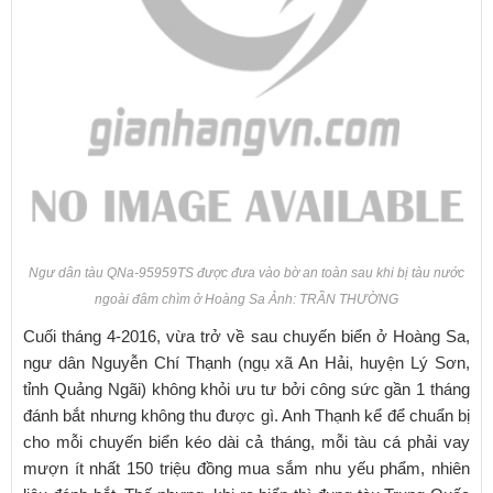
Ngư dân tàu QNa-95959TS được đưa vào bờ an toàn sau khi bị tàu nước
ngoài đâm chìm ở Hoàng Sa Ảnh: TRẦN THƯỜNG
Cuối tháng 4-2016, vừa trở về sau chuyến biển ở Hoàng Sa,
ngư dân Nguyễn Chí Thạnh (ngụ xã An Hải, huyện Lý Sơn,
tỉnh Quảng Ngãi) không khỏi ưu tư bởi công sức gần 1 tháng
đánh bắt nhưng không thu được gì. Anh Thạnh kể để chuẩn bị
cho mỗi chuyến biển kéo dài cả tháng, mỗi tàu cá phải vay
mượn ít nhất 150 triệu đồng mua sắm nhu yếu phẩm, nhiên