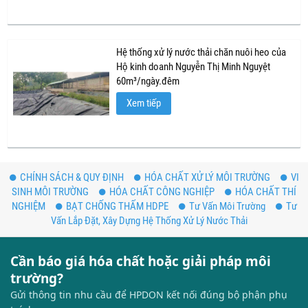
Hệ thống xử lý nước thải chăn nuôi heo của
Hộ kinh doanh Nguyễn Thị Minh Nguyệt
60m³/ngày.đêm
Xem tiếp
CHÍNH SÁCH & QUY ĐỊNH
HÓA CHẤT XỬ LÝ MÔI TRƯỜNG
VI
SINH MÔI TRƯỜNG
HÓA CHẤT CÔNG NGHIỆP
HÓA CHẤT THÍ
NGHIỆM
BẠT CHỐNG THẤM HDPE
Tư Vấn Môi Trường
Tư
Vấn Lắp Đặt, Xây Dựng Hệ Thống Xử Lý Nước Thải
Cần báo giá hóa chất hoặc giải pháp môi
trường?
Gửi thông tin nhu cầu để HPDON kết nối đúng bộ phận phụ