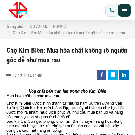
Trang chủ
DỰ ÁN MÔI TRƯỜNG
Chợ Kim Biên: Mua hóa chất không rõ nguồn gốc dễ như mua rau
Chợ Kim Biên: Mua hóa chất không rõ nguồn
gốc dễ như mua rau
02-12-2014 11:08
Hóa chất bán tràn lan trong chợ Kim Biên
Mua hóa chất dễ như mua rau
Chợ Kim Biên được hình thành từ những năm 60 trên đường Vạn
Tường (Quận5 ). Khi mới thành lập, nơi này chỉ là khu chợ tự phát
được mở ra nhằm mục đích phục vụ nhu cầu mua bán đồ và hàng
hóa của vợ con sĩ quan ở chế độ cũ.
Sau khi Sài Gòn giải phóng, chợ Kim Biên chuyển sang hoạt động
theo mô hình hợp tác xã, chủ yếu buôn bán các loại vật liệu xây
dựng và các mặt hàng ăn uống.
Tuy nhiên, sau một thời gian làm ăn không hiệu quả, ban quản lý chợ