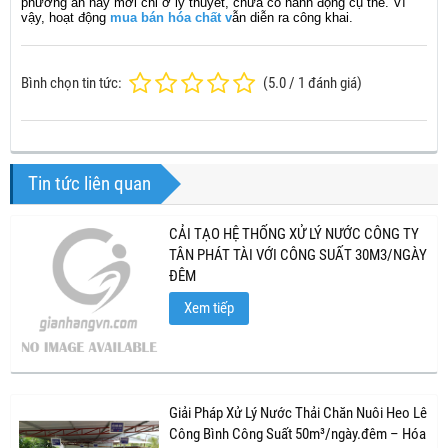
phương án này mới chỉ ở lý thuyết, chưa có hành động cụ thể. Vì
vậy, hoạt động
mua bán hóa chất
v
ẫn diễn ra công khai.
Bình chọn tin tức:
(
5.0
/
1
đánh giá)
Tin tức liên quan
CẢI TẠO HỆ THỐNG XỬ LÝ NƯỚC CÔNG TY
TÂN PHÁT TÀI VỚI CÔNG SUẤT 30M3/NGÀY
ĐÊM
Xem tiếp
Giải Pháp Xử Lý Nước Thải Chăn Nuôi Heo Lê
Công Bình Công Suất 50m³/ngày.đêm – Hóa