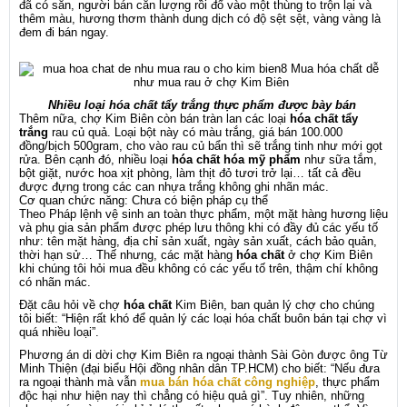
đã có sẵn, người bán căn lượng rồi đổ vào một thùng to trộn lại và
thêm màu, hương thơm thành dung dịch có độ sệt sệt, vàng vàng là
đem đi bán ngay.
Nhiều loại hóa chất tẩy trắng thực phẩm được bày bán
Thêm nữa, chợ Kim Biên còn bán tràn lan các loại
hóa chất tẩy
trắng
rau củ quả. Loại bột này có màu trắng, giá bán 100.000
đồng/bịch 500gram, cho vào rau củ bẩn thì sẽ trắng tinh như mới gọt
rửa. Bên cạnh đó, nhiều loại
hóa chất hóa mỹ phẩm
như sữa tắm,
bột giặt, nước hoa xịt phòng, làm thịt đỏ tươi trở lại… tất cả đều
được đựng trong các can nhựa trắng không ghi nhãn mác.
Cơ quan chức năng: Chưa có biện pháp cụ thể
Theo Pháp lệnh vệ sinh an toàn thực phẩm, một mặt hàng hương liệu
và phụ gia sản phẩm được phép lưu thông khi có đầy đủ các yếu tố
như: tên mặt hàng, địa chỉ sản xuất, ngày sản xuất, cách bảo quản,
thời hạn sử… Thế nhưng, các mặt hàng
hóa chất
ở chợ Kim Biên
khi chúng tôi hỏi mua đều không có các yếu tố trên, thậm chí không
có nhãn mác.
Đặt câu hỏi về chợ
hóa chất
Kim Biên, ban quản lý chợ cho chúng
tôi biết: “Hiện rất khó để quản lý các loại hóa chất buôn bán tại chợ vì
quá nhiều loại”.
Phương án di dời chợ Kim Biên ra ngoại thành Sài Gòn được ông Từ
Minh Thiện (đại biểu Hội đồng nhân dân TP.HCM) cho biết: “Nếu đưa
ra ngoại thành mà vẫn
mua bán hóa chất công nghiệp
, thực phẩm
độc hại như hiện nay thì chẳng có hiệu quả gì”. Tuy nhiên, những