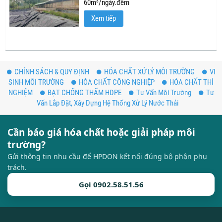
60m³/ngày.đêm
Xem tiếp
CHÍNH SÁCH & QUY ĐỊNH
HÓA CHẤT XỬ LÝ MÔI TRƯỜNG
VI
SINH MÔI TRƯỜNG
HÓA CHẤT CÔNG NGHIỆP
HÓA CHẤT THÍ
NGHIỆM
BẠT CHỐNG THẤM HDPE
Tư Vấn Môi Trường
Tư
Vấn Lắp Đặt, Xây Dựng Hệ Thống Xử Lý Nước Thải
Cần báo giá hóa chất hoặc giải pháp môi
trường?
Gửi thông tin nhu cầu để HPDON kết nối đúng bộ phận phụ
trách.
Gọi 0902.58.51.56