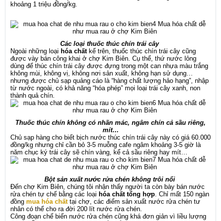
khoảng 1 triệu đồng/kg.
Các loại thuốc thúc chín trái cây
Ngoài những loại
hóa chất
kể trên, thuốc thúc chín trái cây cũng
được vày bán công khai ở chợ Kim Biên. Cụ thể, thứ nước lỏng
dùng để thúc chín trái cây được đựng trong một can nhựa màu trắng
không mùi, không vị, không nơi sản xuất, không hạn sử dụng…
nhưng được chủ sạp quảng cáo là “hàng chất lượng hảo hạng”, nhập
từ nước ngoài, có khả năng “hóa phép” mọi loại trái cây xanh, non
thành quả chín.
Thuốc thúc chín không có nhãn mác, ngâm chín cả sầu riêng,
mít…
Chủ sạp hàng cho biết bịch nước thúc chín trái cây này có giá 60.000
đồng/kg nhưng chỉ cần bỏ 3-5 muỗng cafe ngâm khoảng 3-5 giờ là
năm chục ký trái cây sẽ chín vàng, kể cả sầu riêng hay mít…
Bột sản xuất nước rửa chén không trôi nổi
Đến chợ Kim Biên, chúng tôi nhận thấy người ta còn bày bán nước
rửa chén tự chế bằng các loại
hóa chất tổng hợp
. Chỉ mất 150 ngàn
đồng
mua hóa chất
tại chợ, các điểm sản xuất nước rửa chén tư
nhân có thể cho ra đời 200 lít nước rửa chén.
Công đoạn chế biến nước rửa chén cũng khá đơn giản vì liều lượng