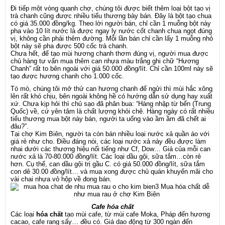
Đi tiếp một vòng quanh chợ, chúng tôi được biết thêm loại bột tạo vị
trà chanh cũng được nhiều tiểu thương bày bán. Đây là bột tạo chua
có giá 35.000 đồng/kg. Theo lời người bán, chỉ cần 1 muỗng bột này
pha vào 10 lít nước là được ngay ly nước cốt chanh chua ngọt đúng
vị, không cần phải thêm đường. Mỗi lần bán chỉ cần lấy 1 muỗng nhỏ
bột này sẽ pha được 500 cốc trà chanh.
Chưa hết, để tạo mùi hương chanh thơm đúng vị, người mua được
chủ hàng tư vấn mua thêm can nhựa màu trắng ghi chữ “Hương
Chanh” rất to bên ngoài với giá 50.000 đồng/lít. Chỉ cần 100ml này sẽ
tạo được hương chanh cho 1.000 cốc.
Tò mò, chúng tôi mở thử can hương chanh để ngửi thì mùi hắc xông
lên rất khó chịu, bên ngoài không hề có hướng dẫn sử dụng hay xuất
xứ. Chưa kịp hỏi thì chủ sạo đã phân bua: “Hàng nhập từ bển (Trung
Quốc) về, cứ yên tâm là chất lượng khỏi chê. Hàng ngày có rất nhiều
tiểu thương mua bột này bán, người ta uống vào ầm ầm đã chết ai
đâu?”.
Tại chợ Kim Biên, người ta còn bán nhiều loại nước xả quần áo với
giá rẻ như cho. Điều đáng nói, các loại nước xả này đều được làm
nhai dưới các thương hiệu nổi tiếng như Cf, Dow… Giá của mỗi can
nước xả là 70-80.000 đồng/lít. Các loại dầu gội, sữa tắm…còn rẻ
hơn. Cụ thể, can dầu gội trị gầu C. có giá 50.000 đồng/lít, sữa tắm
con dê 30.00 đồng/lít… và mua xong được chủ quán khuyến mãi cho
vài chai nhựa vỏ hộp về đong bán.
Cafe hóa chất
Các loại
hóa chất
tạo mùi cafe, từ mùi cafe Moka, Pháp đến hương
cacao, cafe rang sấy… đều có. Giá dao động từ 300 ngàn đến