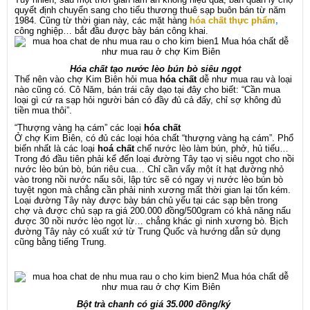
quyết định chuyển sang cho tiểu thương thuê sạp buôn bán từ năm
1984. Cũng từ thời gian này, các mặt hàng
hóa chất thực phẩm
,
công nghiệp… bắt đầu được bày bán công khai.
Hóa chất tạo nước lèo bún bò siêu ngọt
Thế nên vào chợ Kim Biên hỏi mua
hóa chất
dễ như mua rau và loại
nào cũng có. Cô Năm, bán trái cây dạo tại đây cho biết: “Cần mua
loại gì cứ ra sạp hỏi người bán có đầy đủ cả đấy, chỉ sợ không đủ
tiền mua thôi”.
“Thượng vàng hạ cám” các loại
hóa chất
Ở chợ Kim Biên, có đủ các loại hóa chất “thượng vàng hạ cám”. Phổ
biến nhất là các loại
hoá chất
chế nước lèo làm bún, phở, hủ tiếu…
Trong đó đầu tiên phải kể đến loại đường Tây tạo vị siêu ngọt cho nồi
nước lèo bún bò, bún riêu cua… Chỉ cần vẩy một ít hạt đường nhỏ
vào trong nồi nước nấu sôi, lập tức sẽ có ngay vị nước lèo bún bò
tuyệt ngon mà chẳng cần phải ninh xương mất thời gian lại tốn kém.
Loại đường Tây này được bày bán chủ yếu tại các sạp bên trong
chợ và được chủ sạp ra giá 200.000 đồng/500gram có khả năng nấu
được 30 nồi nước lèo ngọt lừ… chẳng khác gì ninh xương bò. Bịch
đường Tây này có xuất xứ từ Trung Quốc và hướng dẫn sử dụng
cũng bằng tiếng Trung.
Bột trà chanh có giá 35.000 đồng/ký