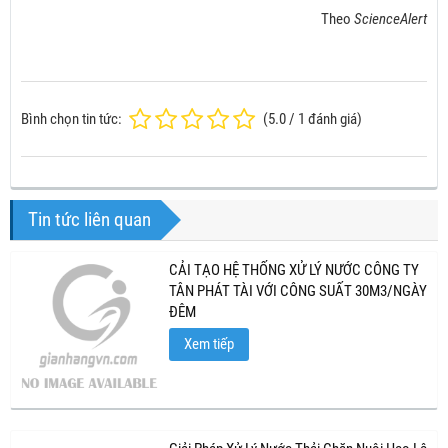
Theo
ScienceAlert
Bình chọn tin tức:
(
5.0
/
1
đánh giá)
Tin tức liên quan
CẢI TẠO HỆ THỐNG XỬ LÝ NƯỚC CÔNG TY
TÂN PHÁT TÀI VỚI CÔNG SUẤT 30M3/NGÀY
ĐÊM
Xem tiếp