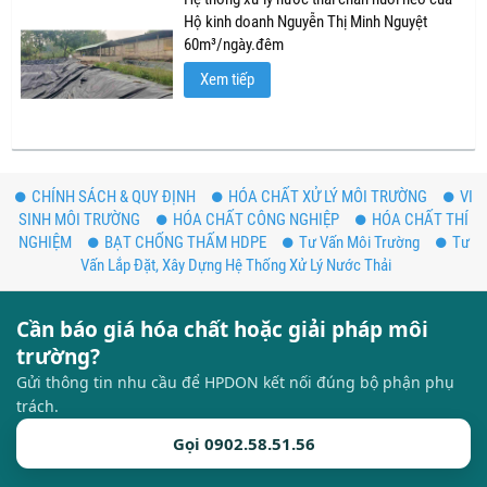
Hộ kinh doanh Nguyễn Thị Minh Nguyệt
60m³/ngày.đêm
Xem tiếp
CHÍNH SÁCH & QUY ĐỊNH
HÓA CHẤT XỬ LÝ MÔI TRƯỜNG
VI
SINH MÔI TRƯỜNG
HÓA CHẤT CÔNG NGHIỆP
HÓA CHẤT THÍ
NGHIỆM
BẠT CHỐNG THẤM HDPE
Tư Vấn Môi Trường
Tư
Vấn Lắp Đặt, Xây Dựng Hệ Thống Xử Lý Nước Thải
Cần báo giá hóa chất hoặc giải pháp môi
trường?
Gửi thông tin nhu cầu để HPDON kết nối đúng bộ phận phụ
trách.
Gọi 0902.58.51.56