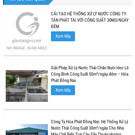
CẢI TẠO HỆ THỐNG XỬ LÝ NƯỚC CÔNG TY
TÂN PHÁT TÀI VỚI CÔNG SUẤT 30M3/NGÀY
ĐÊM
Xem tiếp
Giải Pháp Xử Lý Nước Thải Chăn Nuôi Heo Lê
Công Bình Công Suất 50m³/ngày.đêm – Hóa
Phát Đồng Nai.
Xem tiếp
Công Ty Hóa Phát Đồng Nai: Hệ Thống Xử Lý
Nước Thải Công Suất 30m³/ngày Cho Nhà
Máy Chế Biến Trái Cây Sấy Thuận Hương