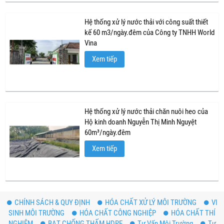
Hệ thống xử lý nước thải với công suất thiết
kế 60 m3/ngày.đêm của Công ty TNHH World
Vina
Xem tiếp
Hệ thống xử lý nước thải chăn nuôi heo của
Hộ kinh doanh Nguyễn Thị Minh Nguyệt
60m³/ngày.đêm
Xem tiếp
CHÍNH SÁCH & QUY ĐỊNH
HÓA CHẤT XỬ LÝ MÔI TRƯỜNG
VI
SINH MÔI TRƯỜNG
HÓA CHẤT CÔNG NGHIỆP
HÓA CHẤT THÍ
NGHIỆM
BẠT CHỐNG THẤM HDPE
Tư Vấn Môi Trường
Tư