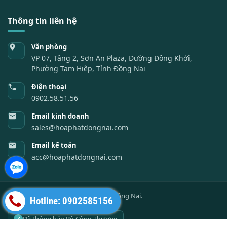
Thông tin liên hệ
Văn phòng
VP 07, Tầng 2, Sơn An Plaza, Đường Đồng Khởi,
Phường Tam Hiệp, Tỉnh Đồng Nai
Điện thoại
0902.58.51.56
Email kinh doanh
sales@hoaphatdongnai.com
Email kế toán
acc@hoaphatdongnai.com
©
2026
Công ty Cổ phần Hóa Phát Đồng Nai.
Hotline: 0902585156
Chính sách và quy định
Đã thông báo Bộ Công Thương
✓