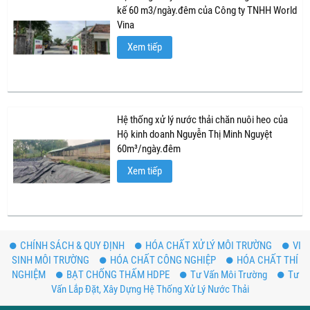
kế 60 m3/ngày.đêm của Công ty TNHH World
Vina
Xem tiếp
Hệ thống xử lý nước thải chăn nuôi heo của
Hộ kinh doanh Nguyễn Thị Minh Nguyệt
60m³/ngày.đêm
Xem tiếp
CHÍNH SÁCH & QUY ĐỊNH
HÓA CHẤT XỬ LÝ MÔI TRƯỜNG
VI
SINH MÔI TRƯỜNG
HÓA CHẤT CÔNG NGHIỆP
HÓA CHẤT THÍ
NGHIỆM
BẠT CHỐNG THẤM HDPE
Tư Vấn Môi Trường
Tư
Vấn Lắp Đặt, Xây Dựng Hệ Thống Xử Lý Nước Thải