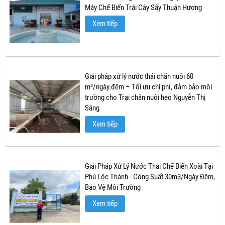
Máy Chế Biến Trái Cây Sấy Thuận Hương
Xem tiếp
Giải pháp xử lý nước thải chăn nuôi 60
m³/ngày.đêm – Tối ưu chi phí, đảm bảo môi
trường cho Trại chăn nuôi heo Nguyễn Thị
Sáng
Xem tiếp
Giải Pháp Xử Lý Nước Thải Chế Biến Xoài Tại
Phú Lộc Thành - Công Suất 30m3/Ngày Đêm,
Bảo Vệ Môi Trường
Xem tiếp