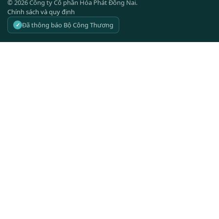
©
2026
Công ty Cổ phần Hóa Phát Đồng Nai.
Chính sách và quy định
Đã thông báo Bộ Công Thương
✓