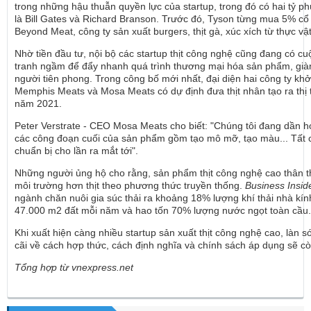
trong những hậu thuẫn quyền lực của startup, trong đó có hai tỷ p
là Bill Gates và Richard Branson. Trước đó, Tyson từng mua 5% cổ 
Beyond Meat, công ty sản xuất burgers, thịt gà, xúc xích từ thực vật
Nhờ tiền đầu tư, nội bộ các startup thịt công nghệ cũng đang có c
tranh ngầm để đẩy nhanh quá trình thương mại hóa sản phẩm, giàn
người tiên phong. Trong công bố mới nhất, đại diện hai công ty khở
Memphis Meats và Mosa Meats có dự định đưa thịt nhân tạo ra thị 
năm 2021.
Peter Verstrate - CEO Mosa Meats cho biết: "Chúng tôi đang dần h
các công đoạn cuối của sản phẩm gồm tạo mô mỡ, tạo màu... Tất
chuẩn bị cho lần ra mắt tới".
Những người ủng hộ cho rằng, sản phẩm thịt công nghệ cao thân t
môi trường hơn thịt theo phương thức truyền thống.
Business Insid
ngành chăn nuôi gia súc thải ra khoảng 18% lượng khí thải nhà kín
47.000 m2 đất mỗi năm và hao tốn 70% lượng nước ngọt toàn cầu.
Khi xuất hiện càng nhiều startup sản xuất thịt công nghệ cao, làn s
cãi về cách hợp thức, cách định nghĩa và chính sách áp dụng sẽ còn
Tổng hợp từ vnexpress.net