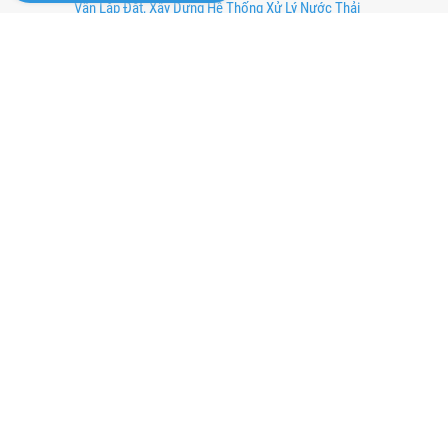
Vấn Lắp Đặt, Xây Dựng Hệ Thống Xử Lý Nước Thải
CÔNG TY CỔ PHẦN HÓA PHÁT ĐỒNG NAI
(MST: 3602468746)
VP 7, Tầng 2, Sơn An Plaza, Đường Đồng Khởi, Phường Tam Hòa,
Thành phố Biên Hòa, Tỉnh Đồng Nai
ĐĐKD: 57H, Đường Đồng Khởi, KP3, Phường Trảng Dài, Thành Phố
Biên Hòa, Tỉnh Đồng Nai
(+84-251) 6293850 ¤ CSKH: 19007161
sales@hoaphatdongnai.com
Chịu trách nhiệm nội dung: Mai N.H Thanh