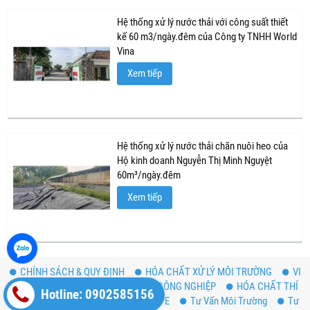
Hệ thống xử lý nước thải với công suất thiết
kế 60 m3/ngày.đêm của Công ty TNHH World
Vina
Xem tiếp
Hệ thống xử lý nước thải chăn nuôi heo của
Hộ kinh doanh Nguyễn Thị Minh Nguyệt
60m³/ngày.đêm
Xem tiếp
CHÍNH SÁCH & QUY ĐỊNH
HÓA CHẤT XỬ LÝ MÔI TRƯỜNG
VI
SINH MÔI TRƯỜNG
HÓA CHẤT CÔNG NGHIỆP
HÓA CHẤT THÍ
Hotline: 0902585156
NGHIỆM
BẠT CHỐNG THẤM HDPE
Tư Vấn Môi Trường
Tư