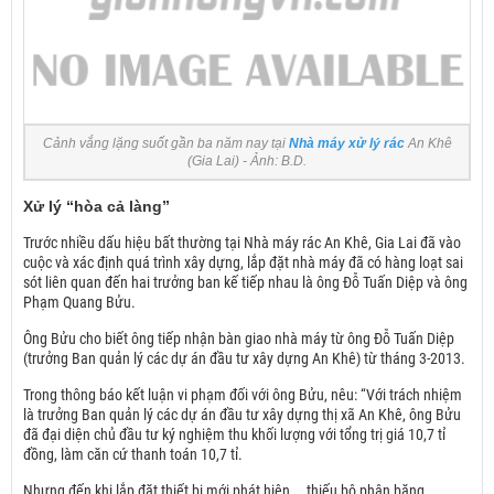
Cảnh vắng lặng suốt gần ba năm nay tại
Nhà máy xử lý rác
An Khê
(Gia Lai) - Ảnh: B.D.
Xử lý “hòa cả làng”
Trước nhiều dấu hiệu bất thường tại Nhà máy rác An Khê, Gia Lai đã vào
cuộc và xác định quá trình xây dựng, lắp đặt nhà máy đã có hàng loạt sai
sót liên quan đến hai trưởng ban kế tiếp nhau là ông Đỗ Tuấn Diệp và ông
Phạm Quang Bửu.
Ông Bửu cho biết ông tiếp nhận bàn giao nhà máy từ ông Đỗ Tuấn Diệp
(trưởng Ban quản lý các dự án đầu tư xây dựng An Khê) từ tháng 3-2013.
Trong thông báo kết luận vi phạm đối với ông Bửu, nêu: “Với trách nhiệm
là trưởng Ban quản lý các dự án đầu tư xây dựng thị xã An Khê, ông Bửu
đã đại diện chủ đầu tư ký nghiệm thu khối lượng với tổng trị giá 10,7 tỉ
đồng, làm căn cứ thanh toán 10,7 tỉ.
Nhưng đến khi lắp đặt thiết bị mới phát hiện... thiếu bộ phận băng