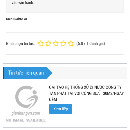
vào vận hành.
theo tuoitre.vn
Bình chọn tin tức:
(
5.0
/
1
đánh giá)
Tin tức liên quan
CẢI TẠO HỆ THỐNG XỬ LÝ NƯỚC CÔNG TY
TÂN PHÁT TÀI VỚI CÔNG SUẤT 30M3/NGÀY
ĐÊM
Xem tiếp