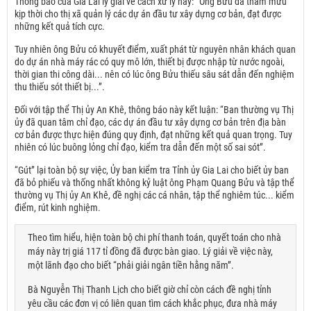
Thông báo của Gia Lai lý giải về cách xử lý này: “Ông Bửu đã tham mưu
kịp thời cho thị xã quản lý các dự án đầu tư xây dựng cơ bản, đạt được
những kết quả tích cực.
Tuy nhiên ông Bửu có khuyết điểm, xuất phát từ nguyên nhân khách quan
do dự án nhà máy rác có quy mô lớn, thiết bị được nhập từ nước ngoài,
thời gian thi công dài... nên có lúc ông Bửu thiếu sâu sát dẫn đến nghiệm
thu thiếu sót thiết bị...”.
Đối với tập thể Thị ủy An Khê, thông báo này kết luận: “Ban thường vụ Thị
ủy đã quan tâm chỉ đạo, các dự án đầu tư xây dựng cơ bản trên địa bàn
cơ bản được thực hiện đúng quy định, đạt những kết quả quan trọng. Tuy
nhiên có lúc buông lỏng chỉ đạo, kiểm tra dẫn đến một số sai sót”.
“Gút” lại toàn bộ sự việc, Ủy ban kiểm tra Tỉnh ủy Gia Lai cho biết ủy ban
đã bỏ phiếu và thống nhất không kỷ luật ông Phạm Quang Bửu và tập thể
thường vụ Thị ủy An Khê, đề nghị các cá nhân, tập thể nghiêm túc... kiểm
điểm, rút kinh nghiệm.
Theo tìm hiểu, hiện toàn bộ chi phí thanh toán, quyết toán cho nhà
máy này trị giá 117 tỉ đồng đã được bàn giao. Lý giải về việc này,
một lãnh đạo cho biết “phải giải ngân tiền hằng năm”.
Bà Nguyễn Thị Thanh Lịch cho biết giờ chỉ còn cách đề nghị tỉnh
yêu cầu các đơn vị có liên quan tìm cách khắc phục, đưa nhà máy