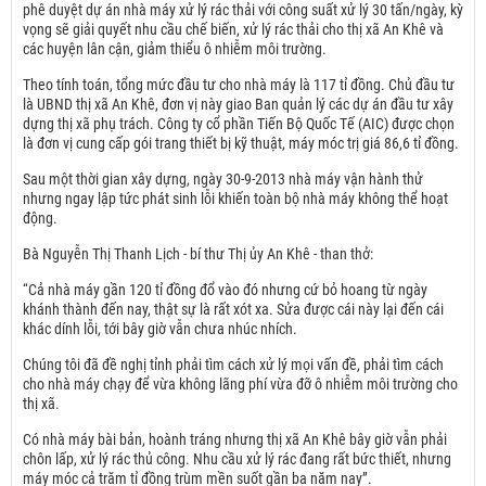
phê duyệt dự án nhà máy xử lý rác thải với công suất xử lý 30 tấn/ngày, kỳ
vọng sẽ giải quyết nhu cầu chế biến, xử lý rác thải cho thị xã An Khê và
các huyện lân cận, giảm thiểu ô nhiễm môi trường.
Theo tính toán, tổng mức đầu tư cho nhà máy là 117 tỉ đồng. Chủ đầu tư
là UBND thị xã An Khê, đơn vị này giao Ban quản lý các dự án đầu tư xây
dựng thị xã phụ trách. Công ty cổ phần Tiến Bộ Quốc Tế (AIC) được chọn
là đơn vị cung cấp gói trang thiết bị kỹ thuật, máy móc trị giá 86,6 tỉ đồng.
Sau một thời gian xây dựng, ngày 30-9-2013 nhà máy vận hành thử
nhưng ngay lập tức phát sinh lỗi khiến toàn bộ nhà máy không thể hoạt
động.
Bà Nguyễn Thị Thanh Lịch - bí thư Thị ủy An Khê - than thở:
“Cả nhà máy gần 120 tỉ đồng đổ vào đó nhưng cứ bỏ hoang từ ngày
khánh thành đến nay, thật sự là rất xót xa. Sửa được cái này lại đến cái
khác dính lỗi, tới bây giờ vẫn chưa nhúc nhích.
Chúng tôi đã đề nghị tỉnh phải tìm cách xử lý mọi vấn đề, phải tìm cách
cho nhà máy chạy để vừa không lãng phí vừa đỡ ô nhiễm môi trường cho
thị xã.
Có nhà máy bài bản, hoành tráng nhưng thị xã An Khê bây giờ vẫn phải
chôn lấp, xử lý rác thủ công. Nhu cầu xử lý rác đang rất bức thiết, nhưng
máy móc cả trăm tỉ đồng trùm mền suốt gần ba năm nay”.