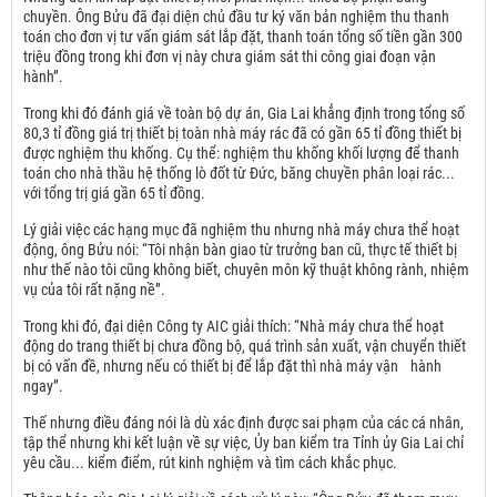
chuyền. Ông Bửu đã đại diện chủ đầu tư ký văn bản nghiệm thu thanh
toán cho đơn vị tư vấn giám sát lắp đặt, thanh toán tổng số tiền gần 300
triệu đồng trong khi đơn vị này chưa giám sát thi công giai đoạn vận
hành”.
Trong khi đó đánh giá về toàn bộ dự án, Gia Lai khẳng định trong tổng số
80,3 tỉ đồng giá trị thiết bị toàn nhà máy rác đã có gần 65 tỉ đồng thiết bị
được nghiệm thu khống.
Cụ thể: nghiệm thu khống khối lượng để thanh
toán cho nhà thầu hệ thống lò đốt từ Đức, băng chuyền phân loại rác...
với tổng trị giá gần 65 tỉ đồng.
Lý giải việc các hạng mục đã nghiệm thu nhưng nhà máy chưa thể hoạt
động, ông Bửu nói: “Tôi nhận bàn giao từ trưởng ban cũ, thực tế thiết bị
như thế nào tôi cũng không biết, chuyên môn kỹ thuật không rành, nhiệm
vụ của tôi rất nặng nề”.
Trong khi đó, đại diện Công ty AIC giải thích: “Nhà máy chưa thể hoạt
động do trang thiết bị chưa đồng bộ, quá trình sản xuất, vận chuyển thiết
bị có vấn đề, nhưng nếu có thiết bị để lắp đặt thì nhà máy vận hành
ngay”.
Thế nhưng điều đáng nói là dù xác định được sai phạm của các cá nhân,
tập thể nhưng khi kết luận về sự việc, Ủy ban kiểm tra Tỉnh ủy Gia Lai chỉ
yêu cầu... kiểm điểm, rút kinh nghiệm và tìm cách khắc phục.