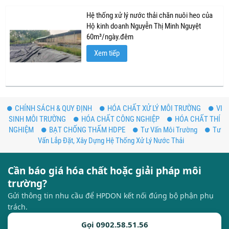
Hệ thống xử lý nước thải chăn nuôi heo của
Hộ kinh doanh Nguyễn Thị Minh Nguyệt
60m³/ngày.đêm
Xem tiếp
CHÍNH SÁCH & QUY ĐỊNH
HÓA CHẤT XỬ LÝ MÔI TRƯỜNG
VI
SINH MÔI TRƯỜNG
HÓA CHẤT CÔNG NGHIỆP
HÓA CHẤT THÍ
NGHIỆM
BẠT CHỐNG THẤM HDPE
Tư Vấn Môi Trường
Tư
Vấn Lắp Đặt, Xây Dựng Hệ Thống Xử Lý Nước Thải
Cần báo giá hóa chất hoặc giải pháp môi
trường?
Gửi thông tin nhu cầu để HPDON kết nối đúng bộ phận phụ
trách.
Gọi 0902.58.51.56