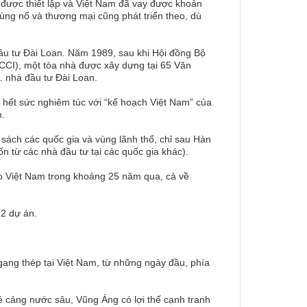
được thiết lập và Việt Nam đã vay được khoản
 bùng nổ và thương mại cũng phát triển theo, dù
đầu tư Đài Loan. Năm 1989, sau khi Hội đồng Bộ
CCI), một tòa nhà được xây dựng tại 65 Văn
… nhà đầu tư Đài Loan.
i hết sức nghiêm túc với “kế hoạch Việt Nam” của
m.
 sách các quốc gia và vùng lãnh thổ, chỉ sau Hàn
n từ các nhà đầu tư tại các quốc gia khác).
ho Việt Nam trong khoảng 25 năm qua, cả về
 2 dự án.
gang thép tại Việt Nam, từ những ngày đầu, phía
ề cảng nước sâu, Vũng Áng có lợi thế cạnh tranh