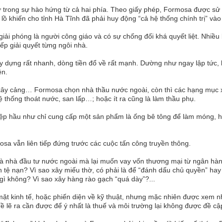
 trong sự hào hứng từ cả hai phía. Theo giấy phép, Formosa được sử d
ồ khiến cho tỉnh Hà Tĩnh đã phải huy động “cả hệ thống chính trị” và
iải phóng là người công giáo và có sự chống đối khá quyết liệt. Nhiều
ếp giải quyết từng ngôi nhà.
 dựng rất nhanh, dòng tiền đổ về rất mạnh. Dường như ngay lập tức, k
ên.
, xây cảng… Formosa chọn nhà thầu nước ngoài, còn thì các hạng mục
 thống thoát nước, san lấp…; hoặc ít ra cũng là làm thầu phụ.
iệp hầu như chỉ cung cấp một sản phẩm là ống bê tông để làm móng, h
sa vẫn liên tiếp đứng trước các cuộc tấn công truyền thông.
à nhà đầu tư nước ngoài mà lại muốn vay vốn thương mại từ ngân hà
n tệ nạn? Vì sao xây miếu thờ, có phải là để “đánh dấu chủ quyền” hay
 gì không? Vì sao xây hàng rào gạch “quá dày”?...
mặt kinh tế, hoặc phiến diện về kỹ thuật, nhưng mặc nhiên được xem 
 đề lẽ ra cần được để ý nhất là thuế và môi trường lại không được đề cậ