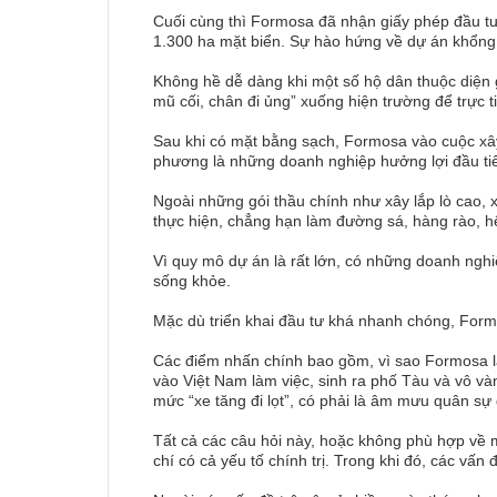
Cuối cùng thì Formosa đã nhận giấy phép đầu tư
1.300 ha mặt biển. Sự hào hứng về dự án khổng l
Không hề dễ dàng khi một số hộ dân thuộc diện g
mũ cối, chân đi ủng” xuống hiện trường để trực ti
Sau khi có mặt bằng sạch, Formosa vào cuộc xây
phương là những doanh nghiệp hưởng lợi đầu ti
Ngoài những gói thầu chính như xây lắp lò cao
thực hiện, chẳng hạn làm đường sá, hàng rào, hệ
Vì quy mô dự án là rất lớn, có những doanh ngh
sống khỏe.
Mặc dù triển khai đầu tư khá nhanh chóng, Formo
Các điểm nhấn chính bao gồm, vì sao Formosa l
vào Việt Nam làm việc, sinh ra phố Tàu và vô và
mức “xe tăng đi lọt”, có phải là âm mưu quân sự
Tất cả các câu hỏi này, hoặc không phù hợp về 
chí có cả yếu tố chính trị. Trong khi đó, các vấn