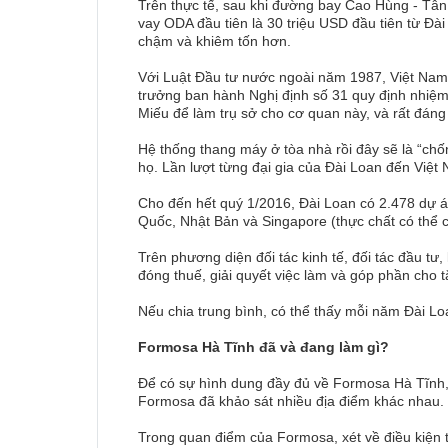
Trên thực tế, sau khi đường bay Cao Hùng - Tâ
vay ODA đầu tiên là 30 triệu USD đầu tiên từ Đài
chậm và khiêm tốn hơn.
Với Luật Đầu tư nước ngoài năm 1987, Việt Nam 
trưởng ban hành Nghị định số 31 quy định nhiệm
Miếu để làm trụ sở cho cơ quan này, và rất đáng
Hệ thống thang máy ở tòa nhà rồi đây sẽ là “chố
họ. Lần lượt từng đại gia của Đài Loan đến Vi
Cho đến hết quý 1/2016, Đài Loan có 2.478 dự án
Quốc, Nhật Bản và Singapore (thực chất có thể c
Trên phương diện đối tác kinh tế, đối tác đầu t
đóng thuế, giải quyết việc làm và góp phần cho
Nếu chia trung bình, có thể thấy mỗi năm Đài Lo
Formosa Hà Tĩnh đã và đang làm gì?
Để có sự hình dung đầy đủ về Formosa Hà Tĩnh, c
Formosa đã khảo sát nhiều địa điểm khác nhau.
Trong quan điểm của Formosa, xét về điều kiện 