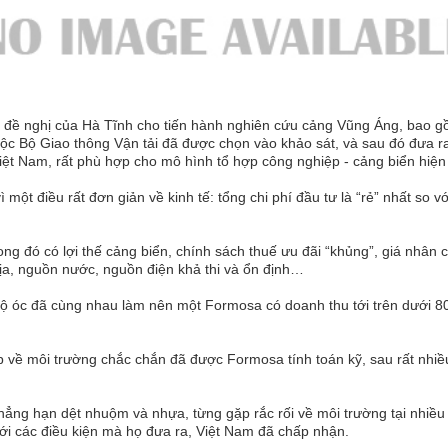
 đề nghị của Hà Tĩnh cho tiến hành nghiên cứu cảng Vũng Áng, bao
uộc Bộ Giao thông Vận tải đã được chọn vào khảo sát, và sau đó đưa r
Việt Nam, rất phù hợp cho mô hình tổ hợp công nghiệp - cảng biển hiện
ột điều rất đơn giản về kinh tế: tổng chi phí đầu tư là “rẻ” nhất so 
ong đó có lợi thế cảng biển, chính sách thuế ưu đãi “khủng”, giá nhân c
 địa, nguồn nước, nguồn điện khả thi và ổn định…
ng bộ óc đã cùng nhau làm nên một Formosa có doanh thu tới trên dưới
ấp về môi trường chắc chắn đã được Formosa tính toán kỹ, sau rất nhiề
g hạn dệt nhuộm và nhựa, từng gặp rắc rối về môi trường tại nhiều qu
i các điều kiện mà họ đưa ra, Việt Nam đã chấp nhận.