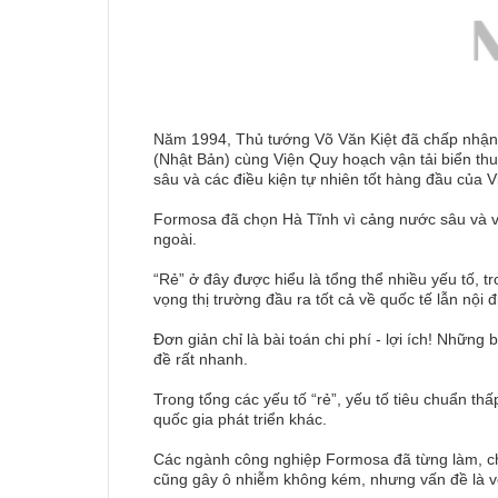
Năm 1994, Thủ tướng Võ Văn Kiệt đã chấp nhận
(Nhật Bản) cùng Viện Quy hoạch vận tải biển th
sâu và các điều kiện tự nhiên tốt hàng đầu của 
Formosa đã chọn Hà Tĩnh vì cảng nước sâu và vì m
ngoài.
“Rẻ” ở đây được hiểu là tổng thể nhiều yếu tố, tr
vọng thị trường đầu ra tốt cả về quốc tế lẫn nội
Đơn giản chỉ là bài toán chi phí - lợi ích! Nhữ
đề rất nhanh.
Trong tổng các yếu tố “rẻ”, yếu tố tiêu chuẩn th
quốc gia phát triển khác.
Các ngành công nghiệp Formosa đã từng làm, chẳn
cũng gây ô nhiễm không kém, nhưng vấn đề là vớ