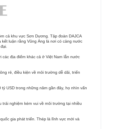
 gồm cả khu vực Sơn Dương. Tập đoàn DAJCA
a kết luận rằng Vũng Áng là nơi có cảng nước
 đại.
với các địa điểm khác cả ở Việt Nam lẫn nước
ông rẻ, điều kiện về môi trường dễ dãi, triển
 80 tỷ USD trong những năm gần đây, họ nhìn vấn
u trải nghiệm kém vui về môi trường tại nhiều
ốc gia phát triển. Thép là lĩnh vực mới và