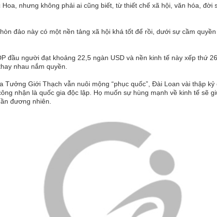
Hoa, nhưng không phải ai cũng biết, từ thiết chế xã hội, văn hóa, đời s
òn đảo này có một nền tảng xã hội khá tốt để rồi, dưới sự cầm quyề
đầu người đạt khoảng 22,5 ngàn USD và nền kinh tế này xếp thứ 26 tr
c thay nhau nắm quyền.
 Tưởng Giới Thạch vẫn nuôi mộng “phục quốc”, Đài Loan vài thập kỷ gầ
g nhận là quốc gia độc lập. Họ muốn sự hùng mạnh về kinh tế sẽ giúp
phần đương nhiên.