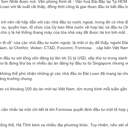
n Sơn Nhất được mở, Văn phòng Kinh tế - Văn hoá Đài Bắc tại Tp.HCM 
 Loan với lãi suất rất thấp; đồng thời cũng là giai đoạn đầu tư bắt đầu
trở nên rất hấp dẫn với các nhà đầu tư nước ngoài, trong đó có nhà 
 vụ, quyền hạn, tổ chức của Ủy ban Nhà nước về hợp tác và đầu tư (S
 chú ý là hệ thống thang máy của tòa nhà này đã được tài trợ bởi một
n đi về” của các nhà đầu tư nước ngoài, là một ví dụ để thấy, người Đà
ệt Nam, từ Chinfon, Vedan, CT&D, Foxconn, Formosa… cập bến Việt Na
 đầu tư với tổng vốn đăng ký lên tới 31 tỷ USD, xếp thứ tư trong danh
oi là đứng thứ ba vì nhiều dự án đăng ký đầu tư từ Singapore nhưng vố
ư, không thể phủ nhận những gì các nhà đầu tư Đài Loan đã mang lại c
 tăng trưởng chung.
an có khoảng 100 dự án mới tại Việt Nam, tức trung bình mỗi tuần gần
ần nhắc lại một chi tiết là khi Formosa quyết định đầu tư một tổ hợp 
tổng thể, Hà Tĩnh kém xa nhiều địa phương khác. Tuy nhiên, nếu xét v