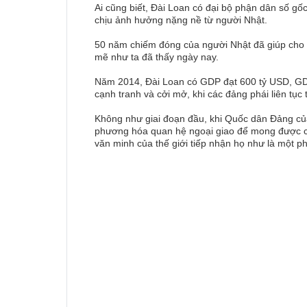
Ai cũng biết, Đài Loan có đại bộ phận dân số gốc 
chịu ảnh hưởng nặng nề từ người Nhật.
50 năm chiếm đóng của người Nhật đã giúp cho h
mẽ như ta đã thấy ngày nay.
Năm 2014, Đài Loan có GDP đạt 600 tỷ USD, GDP 
cạnh tranh và cởi mở, khi các đảng phái liên tụ
Không như giai đoạn đầu, khi Quốc dân Đảng của
phương hóa quan hệ ngoại giao để mong được côn
văn minh của thế giới tiếp nhận họ như là một 