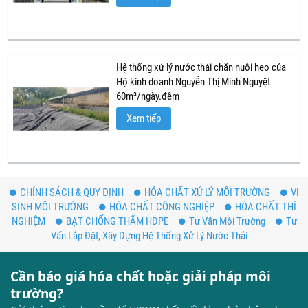
Hệ thống xử lý nước thải chăn nuôi heo của
Hộ kinh doanh Nguyễn Thị Minh Nguyệt
60m³/ngày.đêm
Xem tiếp
CHÍNH SÁCH & QUY ĐỊNH
HÓA CHẤT XỬ LÝ MÔI TRƯỜNG
VI
SINH MÔI TRƯỜNG
HÓA CHẤT CÔNG NGHIỆP
HÓA CHẤT THÍ
NGHIỆM
BẠT CHỐNG THẤM HDPE
Tư Vấn Môi Trường
Tư
Vấn Lắp Đặt, Xây Dựng Hệ Thống Xử Lý Nước Thải
Cần báo giá hóa chất hoặc giải pháp môi
trường?