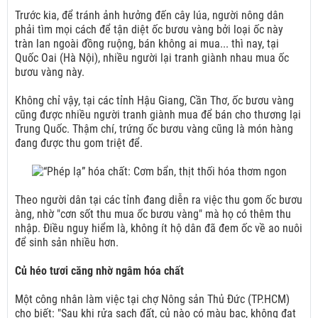
Trước kia, để tránh ảnh hưởng đến cây lúa, người nông dân
phải tìm mọi cách để tận diệt ốc bươu vàng bởi loại ốc này
tràn lan ngoài đồng ruộng, bán không ai mua... thì nay, tại
Quốc Oai (Hà Nội), nhiều người lại tranh giành nhau mua ốc
bươu vàng này.
Không chỉ vậy, tại các tỉnh Hậu Giang, Cần Thơ, ốc bươu vàng
cũng được nhiều người tranh giành mua để bán cho thương lại
Trung Quốc. Thậm chí, trứng ốc bươu vàng cũng là món hàng
đang được thu gom triệt để.
Theo người dân tại các tỉnh đang diễn ra việc thu gom ốc bươu
àng, nhờ "cơn sốt thu mua ốc bươu vàng" mà họ có thêm thu
nhập. Điều nguy hiểm là, không ít hộ dân đã đem ốc về ao nuôi
để sinh sản nhiều hơn.
Củ héo tươi căng nhờ ngâm hóa chất
Một công nhân làm việc tại chợ Nông sản Thủ Đức (TP.HCM)
cho biết: "Sau khi rửa sạch đất, củ nào có màu bạc, không đạt