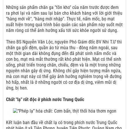
Những sản phẩm chăn ga "tồn kho" của năm trước được đem
ra phơi lại và năm sau lại bán cho khách hàng với lời giới thiệu
"hàng mới về", "hàng mới nhập". Thực tế, nấm mốc, bọ mạt
xuất hiện trong quá trình bảo quản các sản phẩm này suốt một
năm ròng có thể ảnh hưởng xấu tới sức khỏe người sử dụng.
Theo BS Nguyễn Văn Lộc, nguyên Phó Giám đốc BV Nhi T.Ư thì
chăn ga gối đệm, quần áo từ mùa thu - đông năm ngoái, sau
một thời gian dài không đụng đến đã phát sinh nấm mốc và
con bọ, mạt mà mắt thường rất khó phát hiện. Mạt có thể sinh
sống, phát triển trong chăn, chiếu, đệm và là một trong những
nguyên nhân gây dị ứng. Không chỉ gây hiện tượng mẩn ngứa,
mà con mạt này có thể gây ảnh hưởng nghiêm trọng về đường
hô hấp, nhất là ở những người có cơ địa dị ứng, viêm mũi dị
ứng, bị hen.
Chất "lạ" rất độc ở phích nước Trung Quốc
Kết luận ban đầu về chất lạ có trong phích nước Trung Quốc
phát hiện ở xã Tiên Phong, huyện Tiên Phước, Quảng Nam cho