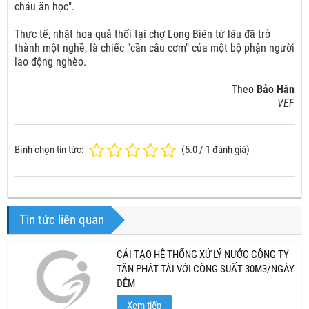
cháu ăn học".
Thực tế, nhặt hoa quả thối tại chợ Long Biên từ lâu đã trở
thành một nghề, là chiếc "cần câu cơm" của một bộ phận người
lao động nghèo.
Theo
Bảo Hân
VEF
Bình chọn tin tức:
(
5.0
/
1
đánh giá)
Tin tức liên quan
CẢI TẠO HỆ THỐNG XỬ LÝ NƯỚC CÔNG TY
TÂN PHÁT TÀI VỚI CÔNG SUẤT 30M3/NGÀY
ĐÊM
Xem tiếp