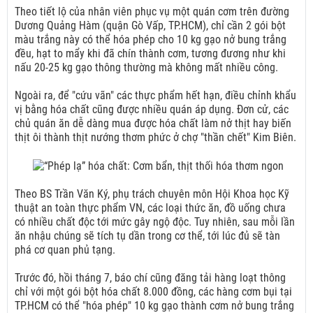
Theo tiết lộ của nhân viên phục vụ một quán cơm trên đường
Dương Quảng Hàm (quận Gò Vấp, TP.HCM), chỉ cần 2 gói bột
màu trắng này có thể hóa phép cho 10 kg gạo nở bung trắng
đều, hạt to mẩy khi đã chín thành cơm, tương đương như khi
nấu 20-25 kg gạo thông thường mà không mất nhiều công.
Ngoài ra, để "cứu vãn" các thực phẩm hết hạn, điều chỉnh khẩu
vị bằng hóa chất cũng được nhiều quán áp dụng. Đơn cử, các
chủ quán ăn dễ dàng mua được hóa chất làm nở thịt hay biến
thịt ôi thành thịt nướng thơm phức ở chợ "thần chết" Kim Biên.
Theo BS Trần Văn Ký, phụ trách chuyên môn Hội Khoa học Kỹ
thuật an toàn thực phẩm VN, các loại thức ăn, đồ uống chưa
có nhiều chất độc tới mức gây ngộ độc. Tuy nhiên, sau mỗi lần
ăn nhậu chúng sẽ tích tụ dần trong cơ thể, tới lúc đủ sẽ tàn
phá cơ quan phủ tạng.
Trước đó, hồi tháng 7, báo chí cũng đăng tải hàng loạt thông
chỉ với một gói bột hóa chất 8.000 đồng, các hàng cơm bụi tại
TP.HCM có thể "hóa phép" 10 kg gạo thành cơm nở bung trắng