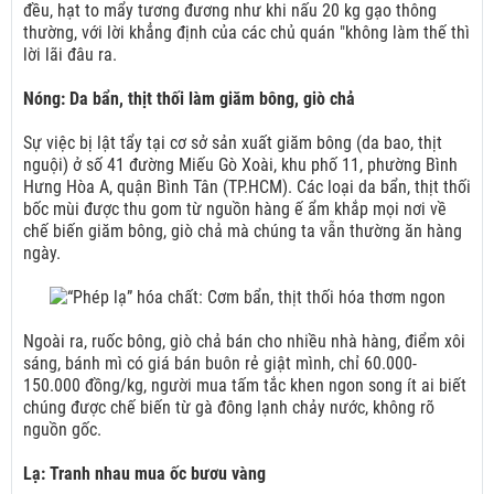
đều, hạt to mẩy tương đương như khi nấu 20 kg gạo thông
thường, với lời khẳng định của các chủ quán "không làm thế thì
lời lãi đâu ra.
Nóng: Da bẩn, thịt thối làm giăm bông, giò chả
Sự việc bị lật tẩy tại cơ sở sản xuất giăm bông (da bao, thịt
nguội) ở số 41 đường Miếu Gò Xoài, khu phố 11, phường Bình
Hưng Hòa A, quận Bình Tân (TP.HCM). Các loại da bẩn, thịt thối
bốc mùi được thu gom từ nguồn hàng ế ẩm khắp mọi nơi về
chế biến giăm bông, giò chả mà chúng ta vẫn thường ăn hàng
ngày.
Ngoài ra, ruốc bông, giò chả bán cho nhiều nhà hàng, điểm xôi
sáng, bánh mì có giá bán buôn rẻ giật mình, chỉ 60.000-
150.000 đồng/kg, người mua tấm tắc khen ngon song ít ai biết
chúng được chế biến từ gà đông lạnh chảy nước, không rõ
nguồn gốc.
Lạ: Tranh nhau mua ốc bươu vàng