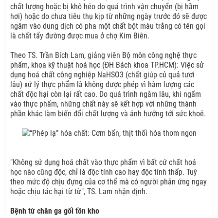
chất lượng hoặc bị khô héo do quá trình vận chuyển (bị hầm
hơi) hoặc do chưa tiêu thụ kịp từ những ngày trước đó sẽ được
ngâm vào dung dịch có pha một chất bột màu trắng có tên gọi
là chất tẩy đường được mua ở chợ Kim Biên.
Theo TS. Trần Bích Lam, giảng viên Bộ môn công nghệ thực
phẩm, khoa kỹ thuật hoá học (ĐH Bách khoa TP.HCM): Việc sử
dụng hoá chất công nghiệp NaHSO3 (chất giúp củ quả tươi
lâu) xử lý thực phẩm là không được phép vì hàm lượng các
chất độc hại còn lại rất cao. Do quá trình ngâm lâu, khi ngấm
vào thực phẩm, những chất này sẽ kết hợp với những thành
phần khác làm biến đổi chất lượng và ảnh hưởng tới sức khoẻ.
"Không sử dụng hoá chất vào thực phẩm vì bất cứ chất hoá
học nào cũng độc, chỉ là độc tính cao hay độc tính thấp. Tuỳ
theo mức độ chịu đựng của cơ thể mà có người phản ứng ngay
hoặc chịu tác hại từ từ", TS. Lam nhận định.
Bệnh từ chăn ga gối tồn kho