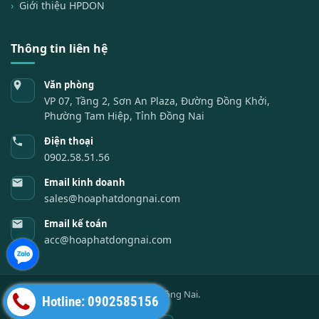
Giới thiệu HPDON
Thông tin liên hệ
Văn phòng
VP 07, Tầng 2, Sơn An Plaza, Đường Đồng Khởi,
Phường Tam Hiệp, Tỉnh Đồng Nai
Điện thoại
0902.58.51.56
Email kinh doanh
sales@hoaphatdongnai.com
Email kế toán
acc@hoaphatdongnai.com
©
2026
Công ty Cổ phần Hóa Phát Đồng Nai.
Hotline: 0902585156
Chính sách và quy định