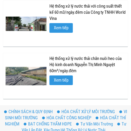
Hệ thống xử lý nước thải với công suất thiết
kế 60 m3/ngày.đêm của Công ty TNHH World
Vina
Xem tiếp
Hệ thống xử lý nước thải chăn nuôi heo của
Hộ kinh doanh Nguyễn Thị Minh Nguyệt
60m³/ngày.đêm
Xem tiếp
CHÍNH SÁCH & QUY ĐỊNH
HÓA CHẤT XỬ LÝ MÔI TRƯỜNG
VI
SINH MÔI TRƯỜNG
HÓA CHẤT CÔNG NGHIỆP
HÓA CHẤT THÍ
NGHIỆM
BẠT CHỐNG THẤM HDPE
Tư Vấn Môi Trường
Tư
Vấn Lắp Đặt, Xây Dựng Hệ Thống Xử Lý Nước Thải