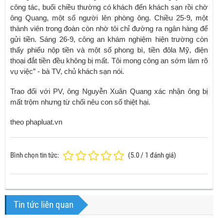
công tác, buổi chiều thường có khách đến khách sạn rồi chờ
ông Quang, một số người lên phòng ông. Chiều 25-9, một
thành viên trong đoàn còn nhờ tôi chỉ đường ra ngân hàng để
gửi tiền. Sáng 26-9, công an khám nghiệm hiện trường còn
thấy phiếu nộp tiền và một số phong bì, tiền đôla Mỹ, điện
thoại đắt tiền đều không bị mất. Tôi mong công an sớm làm rõ
vụ việc” - bà TV, chủ khách sạn nói.
Trao đổi với PV, ông Nguyễn Xuân Quang xác nhận ông bị
mất trộm nhưng từ chối nêu con số thiệt hại.
theo phapluat.vn
Bình chọn tin tức:
(
5.0
/
1
đánh giá)
Tin tức liên quan