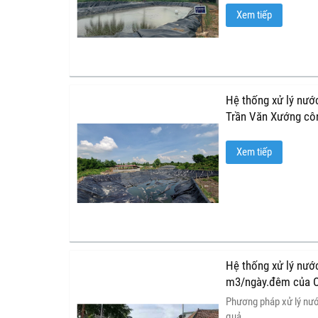
nông nghiệp nhiệt đới 
Xem tiếp
hậu.
Hệ thống xử lý nướ
Trần Văn Xướng cô
Xem tiếp
Hệ thống xử lý nước
m3/ngày.đêm của C
Phương pháp xử lý nước
quả