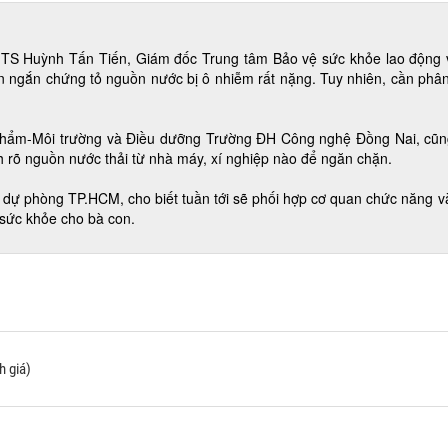
ặp TS Huỳnh Tấn Tiến, Giám đốc Trung tâm Bảo vệ sức khỏe lao động
an ngắn chứng tỏ nguồn nước bị ô nhiễm rất nặng. Tuy nhiên, cần phân 
hẩm-Môi trường và Điều dưỡng Trường ĐH Công nghệ Đồng Nai, cũng
 rõ nguồn nước thải từ nhà máy, xí nghiệp nào để ngăn chặn.
 dự phòng TP.HCM, cho biết tuần tới sẽ phối hợp cơ quan chức năng
 sức khỏe cho bà con.
 giá)