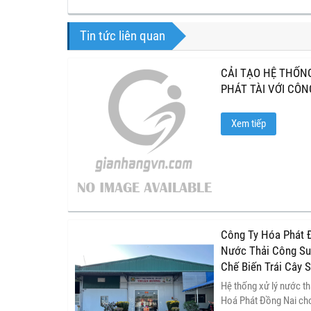
Tin tức liên quan
CẢI TẠO HỆ THỐN
PHÁT TÀI VỚI CÔ
Xem tiếp
Công Ty Hóa Phát 
Nước Thải Công Su
Chế Biến Trái Cây
Hệ thống xử lý nước t
Hoá Phát Đồng Nai cho