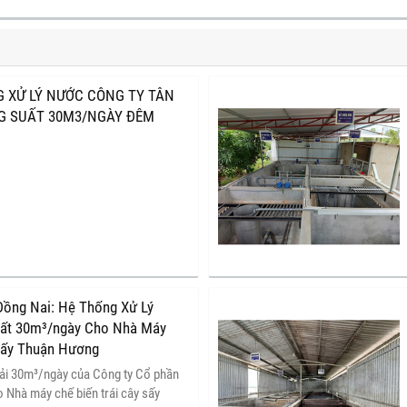
G XỬ LÝ NƯỚC CÔNG TY TÂN
NG SUẤT 30M3/NGÀY ĐÊM
Đồng Nai: Hệ Thống Xử Lý
ất 30m³/ngày Cho Nhà Máy
 Sấy Thuận Hương
hải 30m³/ngày của Công ty Cổ phần
 Nhà máy chế biến trái cây sấy