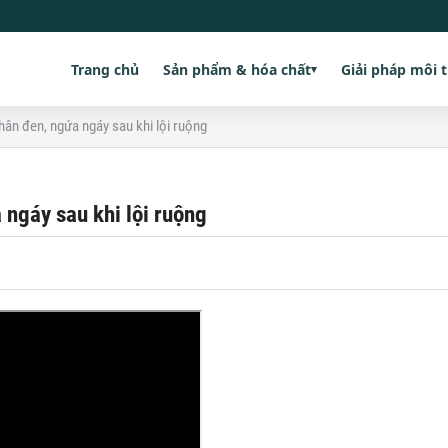
Trang chủ
Sản phẩm & hóa chất
Giải pháp môi 
▾
ân đen, ngứa ngáy sau khi lội ruộng
 ngáy sau khi lội ruộng