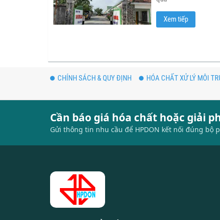
Xem tiếp
CHÍNH SÁCH & QUY ĐỊNH
HÓA CHẤT XỬ LÝ MÔI T
Cần báo giá hóa chất hoặc giải 
Gửi thông tin nhu cầu để HPDON kết nối đúng bộ p