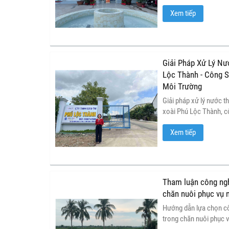
Thuận Hương, đảm bảo 
Xem tiếp
trường và tối ưu vận h
Giải Pháp Xử Lý Nư
Lộc Thành - Công 
Môi Trường
Giải pháp xử lý nước t
xoài Phú Lộc Thành, 
xử lý nước thải tiên ti
Xem tiếp
tác động tiêu cực đến 
sản xuất.
Tham luận công nghệ
chăn nuôi phục vụ 
Hướng dẫn lựa chọn côn
trong chăn nuôi phục v