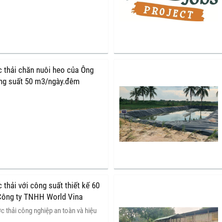
bền vững và thích ứng biến đổi khí
c thải chăn nuôi heo của Ông
ng suất 50 m3/ngày.đêm
 thải với công suất thiết kế 60
ông ty TNHH World Vina
 thải công nghiệp an toàn và hiệu