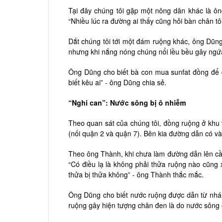
Tại đây chúng tôi gặp một nông dân khác là ô
“Nhiều lúc ra đường ai thấy cũng hỏi bàn chân tô
Dắt chúng tôi tới một đám ruộng khác, ông Dũng
nhưng khi nắng nóng chúng nổi lều bều gây ngứa
Ông Dũng cho biết bà con mua sunfat đồng để 
biết kêu ai” - ông Dũng chia sẻ.
“Nghi can”: Nước sông bị ô nhiễm
Theo quan sát của chúng tôi, đồng ruộng ở khu
(nối quận 2 và quận 7). Bên kia đường dẫn có và
Theo ông Thành, khi chưa làm đường dẫn lên cầu
“Có điều lạ là không phải thửa ruộng nào cũng x
thửa bị thửa không” - ông Thành thắc mắc.
Ông Dũng cho biết nước ruộng được dẫn từ nhán
ruộng gây hiện tượng chân đen là do nước sông 