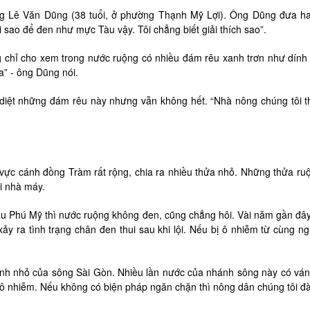
ng Lê Văn Dũng (38 tuổi, ở phường Thạnh Mỹ Lợi). Ông Dũng đưa hai 
i sao để đen như mực Tàu vậy. Tôi chẳng biết giải thích sao”.
 chỉ cho xem trong nước ruộng có nhiều đám rêu xanh trơn như dính 
” - ông Dũng nói.
diệt những đám rêu này nhưng vẫn không hết. “Nhà nông chúng tôi th
 vực cánh đồng Tràm rất rộng, chia ra nhiều thửa nhỏ. Những thửa 
i nhà máy.
 Phú Mỹ thì nước ruộng không đen, cũng chẳng hôi. Vài năm gần đây 
ảy ra tình trạng chân đen thui sau khi lội. Nếu bị ô nhiễm từ cùng n
h nhỏ của sông Sài Gòn. Nhiều lần nước của nhánh sông này có váng 
ô nhiễm. Nếu không có biện pháp ngăn chặn thì nông dân chúng tôi đàn