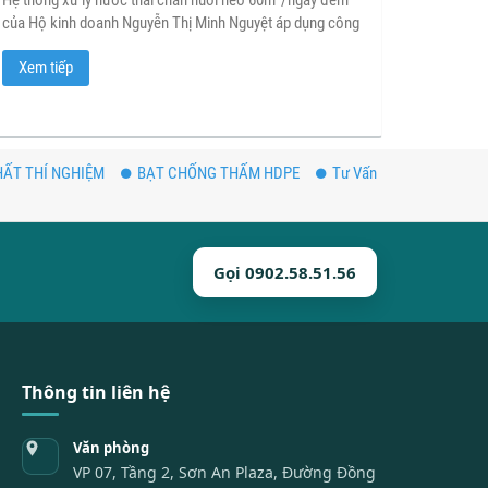
Hệ thống xử lý nước thải chăn nuôi heo 60m³/ngày đêm
của Hộ kinh doanh Nguyễn Thị Minh Nguyệt áp dụng công
nghệ sinh học tiên tiến, đảm bảo đạt QCVN, thân thiện môi
Xem tiếp
trường, phù hợp cho các trang trại chăn nuôi quy mô vừa.
ẤT THÍ NGHIỆM
BẠT CHỐNG THẤM HDPE
Tư Vấn
Gọi 0902.58.51.56
Thông tin liên hệ
Văn phòng
VP 07, Tầng 2, Sơn An Plaza, Đường Đồng