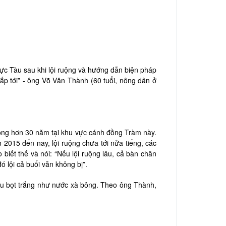
c Tàu sau khi lội ruộng và hướng dẫn biện pháp
p tới” - ông Võ Văn Thành (60 tuổi, nông dân ở
uộng hơn 30 năm tại khu vực cánh đồng Tràm này.
2015 đến nay, lội ruộng chưa tới nửa tiếng, các
ết thế và nói: “Nếu lội ruộng lâu, cả bàn chân
 lội cả buổi vẫn không bị”.
iều bọt trắng như nước xà bông. Theo ông Thành,