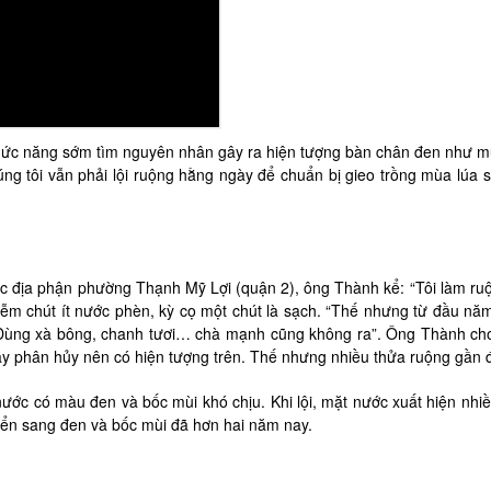
hức năng sớm tìm nguyên nhân gây ra hiện tượng bàn chân đen như mự
 tôi vẫn phải lội ruộng hằng ngày để chuẩn bị gieo trồng mùa lúa sắ
ộc địa phận phường Thạnh Mỹ Lợi (quận 2), ông Thành kể: “Tôi làm r
m chút ít nước phèn, kỳ cọ một chút là sạch. “Thế nhưng từ đầu năm 
ng xà bông, chanh tươi… chà mạnh cũng không ra”. Ông Thành cho bi
gày phân hủy nên có hiện tượng trên. Thế nhưng nhiều thửa ruộng gần đó
nước có màu đen và bốc mùi khó chịu. Khi lội, mặt nước xuất hiện nh
ển sang đen và bốc mùi đã hơn hai năm nay.