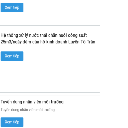
Sáng, mang lại hiệu quả vượt trội trong việc bảo vệ môi
Xem tiếp
trường và tiết kiệm chi phí vận hành.
Hệ thống xử lý nước thải chăn nuôi công suất
25m3/ngày.đêm của hộ kinh doanh Luyện Tố Trân
Xem tiếp
Tuyển dụng nhân viên môi trường
Tuyển dụng nhân viên môi trường
Xem tiếp