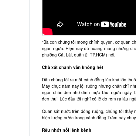
“Bà con chúng tôi mong chính quyền, cơ quan c
ngăn ngừa. Hiện nay dù hoang mang nhưng chúng
phường Cát Lái, quận 2, TP.HCM) nói.
Chà xát chanh vẫn không hết
Dẫn chúng tôi ra một cánh đồng lúa khá lớn thu
Mấy chục năm nay lội ruộng nhưng chân chỉ nhiễ
ngón chân đen như dính mực Tàu, ngứa ngáy. Dù
đen thui. Lúc đầu tôi nghĩ có lẽ do rơm rạ lâu n
Quan sát nước trên đồng ruộng, chúng tôi thấy 
hiện tượng nước trong cánh đồng Tràm này chuy
Rêu nhớt nổi lềnh bềnh