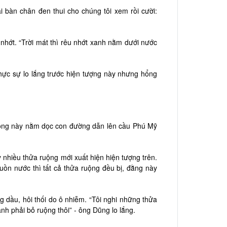
bàn chân đen thui cho chúng tôi xem rồi cười:
nhớt. “Trời mát thì rêu nhớt xanh nằm dưới nước
ực sự lo lắng trước hiện tượng này nhưng hổng
ruộng này nằm dọc con đường dẫn lên cầu Phú Mỹ
nhiều thửa ruộng mới xuất hiện hiện tượng trên.
guồn nước thì tất cả thửa ruộng đều bị, đằng này
dầu, hôi thối do ô nhiễm. “Tôi nghi những thửa
h phải bỏ ruộng thôi” - ông Dũng lo lắng.