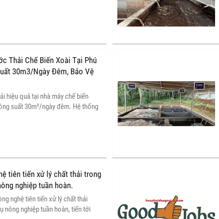
xử lý đạt chuẩn, thân thiện môi
ành.
ớc Thải Chế Biến Xoài Tại Phú
Suất 30m3/Ngày Đêm, Bảo Vệ
hải hiệu quả tại nhà máy chế biến
công suất 30m³/ngày đêm. Hệ thống
ến giúp bảo vệ môi trường, giảm thiểu
hệ sinh thái và nâng cao chất lượng
 tiên tiến xử lý chất thải trong
nông nghiệp tuần hoàn.
g nghệ tiên tiến xử lý chất thải
ụ nông nghiệp tuần hoàn, tiến tới