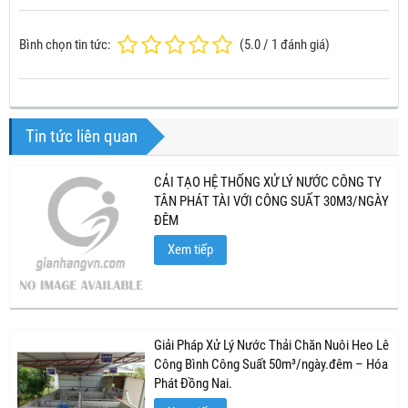
Bình chọn tin tức:
(
5.0
/
1
đánh giá)
Tin tức liên quan
CẢI TẠO HỆ THỐNG XỬ LÝ NƯỚC CÔNG TY
TÂN PHÁT TÀI VỚI CÔNG SUẤT 30M3/NGÀY
ĐÊM
Xem tiếp
Giải Pháp Xử Lý Nước Thải Chăn Nuôi Heo Lê
Công Bình Công Suất 50m³/ngày.đêm – Hóa
Phát Đồng Nai.