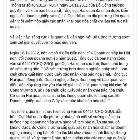
định chi tiết và hướng dẫn thi hành một số điều của Luật Hóa chất,
Thông tư số 40/2011/TT-BCT ngày 14/11/2011 của Bộ Công thương
quy định về khai báo hóa chất, Tổng cục Hải quan đã nhận được kiến
nghị của doanh nghiệp và một số Cục Hải quan địa phương liên quan
đến thời điểm nộp giấy xác nhận khai báo hóa chất khi làm thủ tục hải
quan.
Về việc này, Tổng cục Hải quan đã kiến nghị với Bộ Công thương sớm
xem xét giải quyết vướng mắc nêu trên.
Ngày 16/11/2012, trên cơ sở ý kiến kiến nghị của Doanh nghiệp tại Hội
nghị đối thoại doanh nghiệp năm 2012, Tổng cục đã ban hành công
văn số 6441/TCHQ-GSQL gửi Cục Hải quan các tỉnh, thành phố trong
đó có hướng dẫn: " Đối với trường hợp doanh nghiệp nhập khẩu hóa
chất chưa xuất trình được Giấy xác nhận khai báo hóa chất, Tổng cục
Hải quan đồng ý để Doanh nghiệp được đưa hàng về bảo quản với
điều kiện đáp ứng các yêu cầu về giám sát hải quan trong khi chờ Bộ
Công thương (Cục Hóa chất) cấp Giấy xác nhận khai báo hóa chất.
Cơ quan Hải quan sẽ làm thủ tục thông quan cho lô hàng sau khi
Doanh nghiệp xuất trình Giấy xác nhận khai báo hóa chất."
Tuy nhiên, quá trình thực hiện công văn số 6441/TCHQ-GSQL dẫn
trên, Cục Hải quan địa phương phản ánh một số vướng mắc như
trường hợp doanh nghiệp đưa hàng về tạm bảo quản mà sau đó
không được Bộ Công thương cấp giấy xác nhận hóa chất hay doanh
nghiệp mang hàng hóa đi tiêu thụ khi chưa hoàn thành thủ tục thông
quan...thì sẽ xử lý như thế nào, trách nhiệm của các cơ quan quản lý