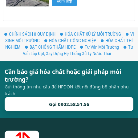
Xem tiếp
CHÍNH SÁCH & QUY ĐỊNH
HÓA CHẤT XỬ LÝ MÔI TRƯỜNG
VI
SINH MÔI TRƯỜNG
HÓA CHẤT CÔNG NGHIỆP
HÓA CHẤT THÍ
NGHIỆM
BẠT CHỐNG THẤM HDPE
Tư Vấn Môi Trường
Tư
Vấn Lắp Đặt, Xây Dựng Hệ Thống Xử Lý Nước Thải
Cần báo giá hóa chất hoặc giải pháp môi
trường?
Gửi thông tin nhu cầu để HPDON kết nối đúng bộ phận phụ
trách.
Gọi 0902.58.51.56