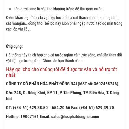
Lớp dưới cùng là sỏi, tạo khoảng trống để thu gom nước.
Điểm khác biệt ở đây là vật liệu lọc phải là cát thạch anh, than hoạt tính,
cát mangan,…đồng thời bể lọc này luôn phải ngập nước, tạo độ mịn trong
các lớp vật liệu.
Ứng dụng:
Hệ thống này thích hợp cho cả nước ngầm và nước sông, chỉ cần thay đổi
vật liệu lọc tương ứng. Chúc các bạn thành công.
Hãy gọi cho cho chúng tôi để được tư vấn và hỗ trợ tốt
nhất:
CÔNG TY CỔ PHẦN HÓA PHÁT ĐỒNG NAI (
MST số: 3602468746)
Đ/c: 248, Đ. Đồng Khởi, KP 11, P. Tân Phong, TP. Biên Hòa, T. Đồng
Nai
ĐT: (+84-61) 629.38.50 - 654.20.66 Fax: (+84-61) 629.39.70
Hotline: 19007161
Email: sales@hoaphatdongnai.com