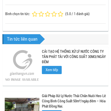
Bình chọn tin tức:
(
5.0
/
1
đánh giá)
Tin tức liên quan
CẢI TẠO HỆ THỐNG XỬ LÝ NƯỚC CÔNG TY
TÂN PHÁT TÀI VỚI CÔNG SUẤT 30M3/NGÀY
ĐÊM
Xem tiếp
Giải Pháp Xử Lý Nước Thải Chăn Nuôi Heo Lê
Công Bình Công Suất 50m³/ngày.đêm – Hóa
Phát Đồng Nai.