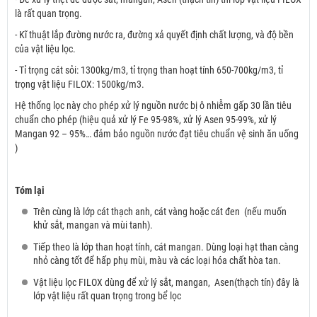
là rất quan trọng.
- Kĩ thuật lắp đường nước ra, đường xả quyết định chất lượng, và độ bền
của vật liệu lọc.
- Tỉ trọng cát sỏi: 1300kg/m3, tỉ trọng than hoạt tính 650-700kg/m3, tỉ
trọng vật liệu FILOX: 1500kg/m3.
Hệ thống lọc này cho phép xử lý nguồn nước bị ô nhiễm gấp 30 lần tiêu
chuẩn cho phép (hiệu quả xử lý Fe 95-98%, xử lý Asen 95-99%, xử lý
Mangan 92 – 95%… đảm bảo nguồn nước đạt tiêu chuẩn vệ sinh ăn uống
)
Tóm lại
Trên cùng là lớp cát thạch anh, cát vàng hoặc cát đen (nếu muốn
khử sắt, mangan và mùi tanh).
Tiếp theo là lớp than hoạt tính, cát mangan. Dùng loại hạt than càng
nhỏ càng tốt để hấp phụ mùi, màu và các loại hóa chất hòa tan.
Vật liệu lọc FILOX dùng để xử lý sắt, mangan, Asen(thạch tín) đây là
lớp vật liệu rất quan trọng trong bể lọc