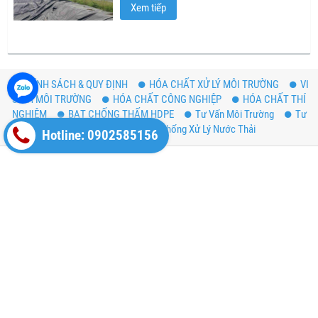
Xem tiếp
CHÍNH SÁCH & QUY ĐỊNH
HÓA CHẤT XỬ LÝ MÔI TRƯỜNG
VI
SINH MÔI TRƯỜNG
HÓA CHẤT CÔNG NGHIỆP
HÓA CHẤT THÍ
NGHIỆM
BẠT CHỐNG THẤM HDPE
Tư Vấn Môi Trường
Tư
Vấn Lắp Đặt, Xây Dựng Hệ Thống Xử Lý Nước Thải
Hotline: 0902585156
CÔNG TY CỔ PHẦN HÓA PHÁT ĐỒNG NAI
(MST: 3602468746)
VP 7, Tầng 2, Sơn An Plaza, Đường Đồng Khởi, Phường Tam Hòa,
Thành phố Biên Hòa, Tỉnh Đồng Nai
ĐĐKD: 57H, Đường Đồng Khởi, KP3, Phường Trảng Dài, Thành Phố
Biên Hòa, Tỉnh Đồng Nai
(+84-251) 6293850 ¤ CSKH: 19007161
sales@hoaphatdongnai.com