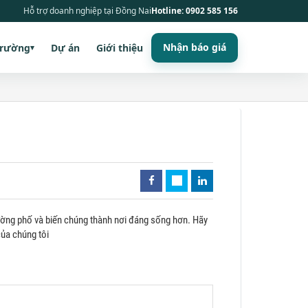
Hỗ trợ doanh nghiệp tại Đồng Nai
Hotline: 0902 585 156
Nhận báo giá
trường
Dự án
Giới thiệu
▾
ường phố và biến chúng thành nơi đáng sống hơn. Hãy
ủa chúng tôi