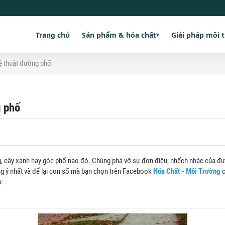
Trang chủ
Sản phẩm & hóa chất
Giải pháp môi 
▾
ệ thuật đường phố
g phố
g, cây xanh hay góc phố nào đó. Chúng phá vỡ sự đơn điệu, nhếch nhác của đ
 ý nhất và để lại con số mà bạn chọn trên Facebook
Hóa Chất - Môi Trường
c
: