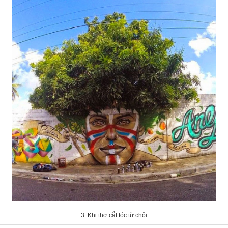
3. Khi thợ cắt tóc từ chối