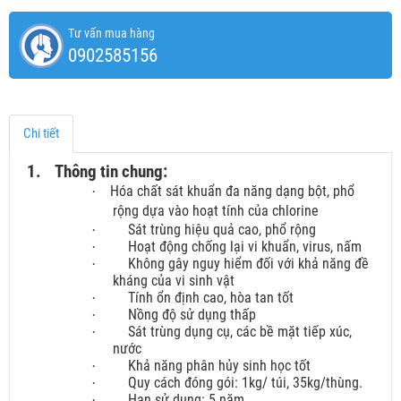
Tư vấn mua hàng
0902585156
Chi tiết
1.
Thông tin chung:
Hóa chất sát khuẩn đa năng dạng bột, phổ
·
rộng dựa vào hoạt tính của chlorine
Sát trùng hiệu quả cao, phổ rộng
·
Hoạt động chống lại vi khuẩn, virus, nấm
·
Không gây nguy hiểm đối với khả năng đề
·
kháng của vi sinh vật
Tính ổn định cao, hòa tan tốt
·
Nồng độ sử dụng thấp
·
Sát trùng dụng cụ, các bề mặt tiếp xúc,
·
nước
Khả năng phân hủy sinh học tốt
·
Quy cách đóng gói: 1kg/ túi, 35kg/thùng.
·
Hạn sử dụng: 5 năm.
·