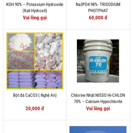
KOH 90% – Potassium Hydroxide
Na3PO4 98%- TRISODIUM
(Kali Hydroxit)
PHOTPHAT
Vui lòng gọi
60,000 đ
Bột đá CaCO3 ( Nghệ An)
Chlorine Nhật NISSO Hi-CHLON
70% – Calcium Hypochlorite
20,000 đ
Vui lòng gọi