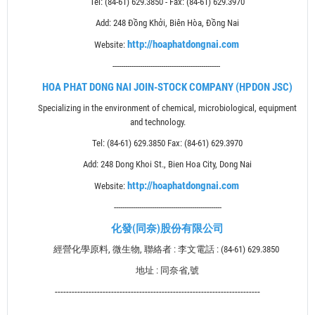
Tel: (84-61)
629.3850 -
Fax: (84-61)
629.3970
Add: 248 Đồng Khởi, Biên Hòa, Đồng Nai
http://hoaphatdongnai.com
Website:
---------------------------------------------------
HOA PHAT DONG NAI JOIN-STOCK COMPANY (HPDON JSC)
Specializing in the environment of chemical, microbiological, equipment
and technology.
Tel: (84-61)
629.3850
Fax: (84-61)
629.3970
Add: 248 Dong Khoi St., Bien Hoa City, Dong Nai
http://hoaphatdongnai.com
Website:
---------------------------------------------------
化發
(
同奈
)
股份有限公司
經營化學原料
,
微生物
,
聯絡者
:
李文
電話
: (84-61)
629.3850
地址
:
同奈省
,
號
-------------------------------------------------------------------------