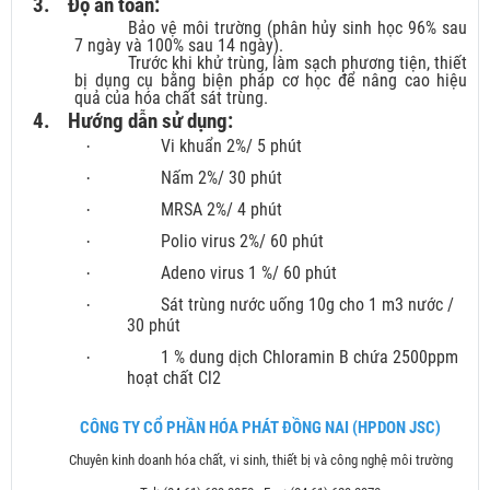
3.
Độ an toàn:
Bảo vệ môi trường (phân hủy sinh học 96% sau
7 ngày và 100% sau 14 ngày).
Trước khi khử trùng, làm sạch phương tiện, thiết
bị dụng cụ bằng biện pháp cơ học để nâng cao hiệu
quả của hóa chất sát trùng.
4.
Hướng dẫn sử dụng:
Vi khuẩn 2%/ 5 phút
·
Nấm 2%/ 30 phút
·
MRSA 2%/ 4 phút
·
Polio virus 2%/ 60 phút
·
Adeno virus 1 %/ 60 phút
·
Sát trùng nước uống 10g cho 1 m3 nước /
·
30 phút
1 % dung dịch Chloramin B chứa 2500ppm
·
hoạt chất Cl2
CÔNG TY CỔ PHẦN HÓA PHÁT ĐỒNG NAI (HPDON JSC)
Chuyên kinh doanh hóa chất, vi sinh, thiết bị và công nghệ môi trường