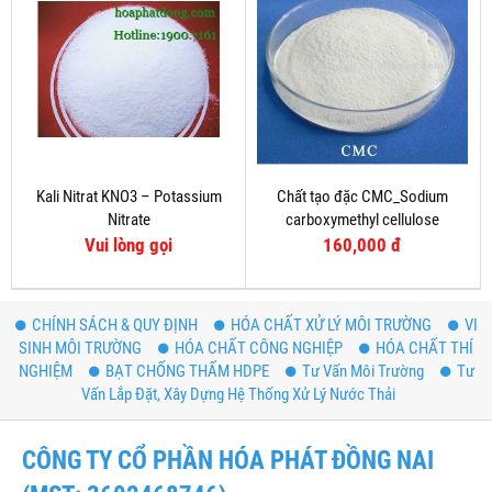
Kali Nitrat KNO3 – Potassium
Chất tạo đặc CMC_Sodium
Nitrate
carboxymethyl cellulose
Vui lòng gọi
160,000 đ
CHÍNH SÁCH & QUY ĐỊNH
HÓA CHẤT XỬ LÝ MÔI TRƯỜNG
VI
SINH MÔI TRƯỜNG
HÓA CHẤT CÔNG NGHIỆP
HÓA CHẤT THÍ
NGHIỆM
BẠT CHỐNG THẤM HDPE
Tư Vấn Môi Trường
Tư
Vấn Lắp Đặt, Xây Dựng Hệ Thống Xử Lý Nước Thải
CÔNG TY CỔ PHẦN HÓA PHÁT ĐỒNG NAI