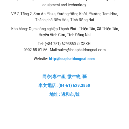
equipment and technology.
VP 7, Tầng 2, Sơn An Plaza, Đường Đồng Khởi, Phường Tam Hòa,
Thành phố Biên Hòa, Tỉnh Đồng Nai
Kho hàng: Cụm công nghiệp Thạnh Phú - Thiện Tân, Xã Thiện Tân,
Huyện Vĩnh Cửu, Tỉnh Đồng Nai
Tel: (+84-251) 6293850 ¤ CSKH:
0902.58.51.56 Mail:sales@hoaphatdongnai.com
Website:
http://hoaphatdongnai.com
---------------------------------------------------
同奈
)
專生產, 微生物, 藝
李文電話 : (84-61) 629.3850
地址 : 邊和市,號