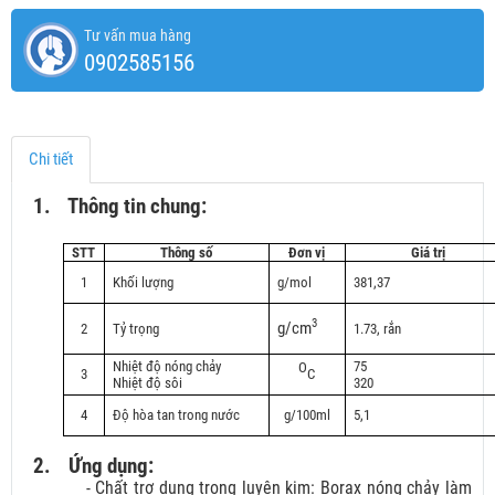
Tư vấn mua hàng
0902585156
Chi tiết
1.
Thông tin chung:
STT
Thông số
Đơn vị
Giá trị
1
Khối lượng
g/mol
381,37
3
g/cm
2
Tỷ trọng
1.73, rắn
Nhiệt độ nóng chảy
75
O
3
C
Nhiệt độ sôi
320
4
Độ hòa tan trong nước
g/100ml
5,1
2.
Ứng dụng:
- Chất trợ dung trong luyện kim: Borax nóng chảy làm