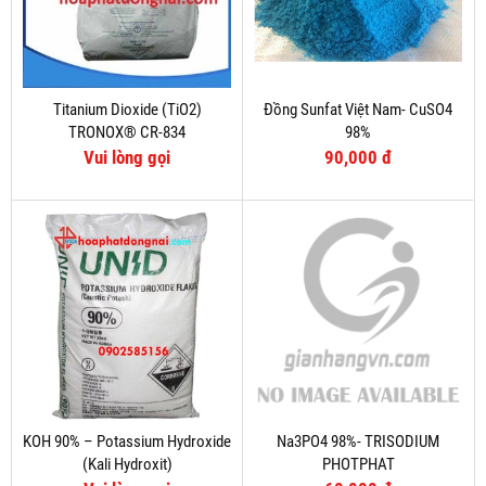
Titanium Dioxide (TiO2)
Đồng Sunfat Việt Nam- CuSO4
TRONOX® CR-834
98%
Vui lòng gọi
90,000 đ
KOH 90% – Potassium Hydroxide
Na3PO4 98%- TRISODIUM
(Kali Hydroxit)
PHOTPHAT