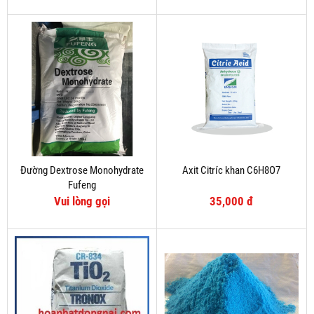
Đường Dextrose Monohydrate
Axit Citríc khan C6H8O7
Fufeng
Vui lòng gọi
35,000 đ