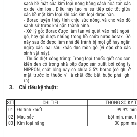
sạch bề mặt của kim loại nóng bằng cách hoà tan các
oxide kim loại. Điều này tạo ra sự tiếp xúc tốt giữa
các bề mặt kim loại khi các kim loại được hàn.
- Borax luyện thủy tinh chịu sức nóng, và cho vào đồ
sành sứ trước khi nặn thành hình.
- Xử lý gỗ: Borax được làm tan và quét vào mặt ngoài
gỗ, hay gỗ được nhúng trong hồ chứa nước borax. Gỗ
này sau đó được làm nhà để tránh bị mọt gỗ hay ngăn
ngừạ các loại sâu khác đục mòn gỗ (vì độc cho các
sinh vật này).
- Thuốc diệt công trùng: Trong loại thuốc giết các con
kiến đen có trong nhà bếp được sản xuất bởi công ty
NIPPON, chất lỏng này có chứa 5.5% borax (có ghi ở
mặt trước lọ thuốc vì là chất độc bắt buộc phải ghi
ra).
3.
Chỉ tiêu kỹ thuật:
STT
CHỈ TIÊU
THÔNG SỐ KỸ 
01
Độ tinh khiết
99.9% min
02
Màu sắc
bột mịn, màu t
03
Kim loại nặng
30 ppm ma