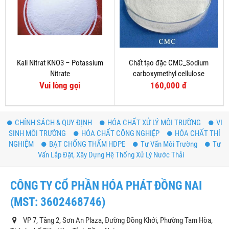
Kali Nitrat KNO3 – Potassium
Chất tạo đặc CMC_Sodium
Nitrate
carboxymethyl cellulose
Vui lòng gọi
160,000 đ
CHÍNH SÁCH & QUY ĐỊNH
HÓA CHẤT XỬ LÝ MÔI TRƯỜNG
VI
SINH MÔI TRƯỜNG
HÓA CHẤT CÔNG NGHIỆP
HÓA CHẤT THÍ
NGHIỆM
BẠT CHỐNG THẤM HDPE
Tư Vấn Môi Trường
Tư
Vấn Lắp Đặt, Xây Dựng Hệ Thống Xử Lý Nước Thải
CÔNG TY CỔ PHẦN HÓA PHÁT ĐỒNG NAI
(MST: 3602468746)
VP 7, Tầng 2, Sơn An Plaza, Đường Đồng Khởi, Phường Tam Hòa,