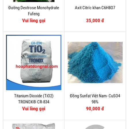
Đường Dextrose Monohydrate
Axit Citríc khan C6H8O7
Fufeng
Vui lòng gọi
35,000 đ
Titanium Dioxide (TiO2)
Đồng Sunfat Việt Nam- CuSO4
TRONOX® CR-834
98%
Vui lòng gọi
90,000 đ