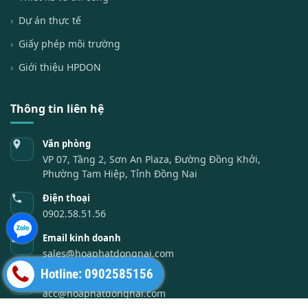
Dự án thực tế
Giấy phép môi trường
Giới thiệu HPDON
Thông tin liên hệ
Văn phòng
VP 07, Tầng 2, Sơn An Plaza, Đường Đồng Khởi,
Phường Tam Hiệp, Tỉnh Đồng Nai
Điện thoại
0902.58.51.56
Email kinh doanh
sales@hoaphatdongnai.com
Hotline: 0902585156
Email kế toán
acc@hoaphatdongnai.com