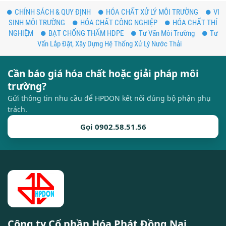
CHÍNH SÁCH & QUY ĐỊNH
HÓA CHẤT XỬ LÝ MÔI TRƯỜNG
VI
SINH MÔI TRƯỜNG
HÓA CHẤT CÔNG NGHIỆP
HÓA CHẤT THÍ
NGHIỆM
BẠT CHỐNG THẤM HDPE
Tư Vấn Môi Trường
Tư
Vấn Lắp Đặt, Xây Dựng Hệ Thống Xử Lý Nước Thải
Cần báo giá hóa chất hoặc giải pháp môi
trường?
Gửi thông tin nhu cầu để HPDON kết nối đúng bộ phận phụ
trách.
Gọi 0902.58.51.56
Công ty Cổ phần Hóa Phát Đồng Nai