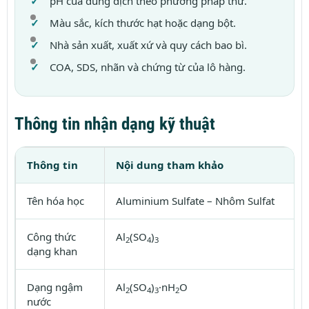
pH của dung dịch theo phương pháp thử.
Màu sắc, kích thước hạt hoặc dạng bột.
Nhà sản xuất, xuất xứ và quy cách bao bì.
COA, SDS, nhãn và chứng từ của lô hàng.
Thông tin nhận dạng kỹ thuật
Thông tin
Nội dung tham khảo
Tên hóa học
Aluminium Sulfate – Nhôm Sulfat
Công thức
Al
(SO
)
2
4
3
dạng khan
Dạng ngậm
Al
(SO
)
·nH
O
2
4
3
2
nước