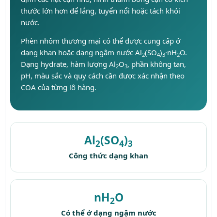
thước lớn hơn để lắng, tuyển nổi hoặc tách khỏi
nước.
Phèn nhôm thương mại có thể được cung cấp ở
dạng khan hoặc dạng ngậm nước Al
(SO
)
·nH
O.
2
4
3
2
Dạng hydrate, hàm lượng Al
O
, phần không tan,
2
3
pH, màu sắc và quy cách cần được xác nhận theo
COA của từng lô hàng.
Al
(SO
)
2
4
3
Công thức dạng khan
nH
O
2
Có thể ở dạng ngậm nước