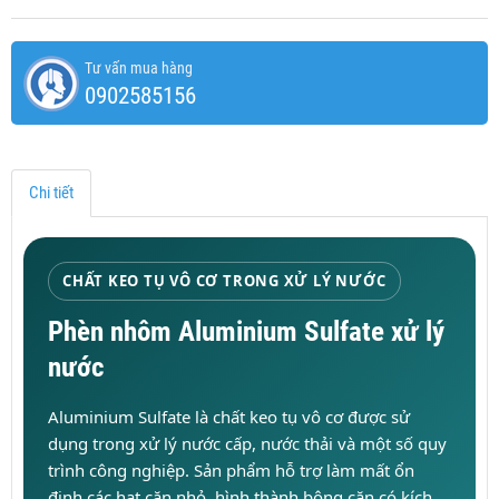
Tư vấn mua hàng
0902585156
Chi tiết
CHẤT KEO TỤ VÔ CƠ TRONG XỬ LÝ NƯỚC
Phèn nhôm Aluminium Sulfate xử lý
nước
Aluminium Sulfate là chất keo tụ vô cơ được sử
dụng trong xử lý nước cấp, nước thải và một số quy
trình công nghiệp. Sản phẩm hỗ trợ làm mất ổn
định các hạt cặn nhỏ, hình thành bông cặn có kích