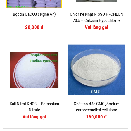
Bột đá CaCO3 ( Nghệ An)
Chlorine Nhật NISSO Hi-CHLON
70% – Calcium Hypochlorite
20,000 đ
Vui lòng gọi
Kali Nitrat KNO3 – Potassium
Chất tạo đặc CMC_Sodium
Nitrate
carboxymethyl cellulose
Vui lòng gọi
160,000 đ