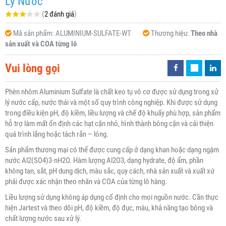
Lý Nước
(
2 đánh giá
)
Mã sản phẩm:
ALUMINIUM-SULFATE-WT
Thương hiệu:
Theo nhà
sản xuất và COA từng lô
Vui lòng gọi
Phèn nhôm Aluminium Sulfate là chất keo tụ vô cơ được sử dụng trong xử
lý nước cấp, nước thải và một số quy trình công nghiệp. Khi được sử dụng
trong điều kiện pH, độ kiềm, liều lượng và chế độ khuấy phù hợp, sản phẩm
hỗ trợ làm mất ổn định các hạt cặn nhỏ, hình thành bông cặn và cải thiện
quá trình lắng hoặc tách rắn – lỏng.
Sản phẩm thương mại có thể được cung cấp ở dạng khan hoặc dạng ngậm
nước Al2(SO4)3·nH2O. Hàm lượng Al2O3, dạng hydrate, độ ẩm, phần
không tan, sắt, pH dung dịch, màu sắc, quy cách, nhà sản xuất và xuất xứ
phải được xác nhận theo nhãn và COA của từng lô hàng.
Liều lượng sử dụng không áp dụng cố định cho mọi nguồn nước. Cần thực
hiện Jartest và theo dõi pH, độ kiềm, độ đục, màu, khả năng tạo bông và
chất lượng nước sau xử lý.