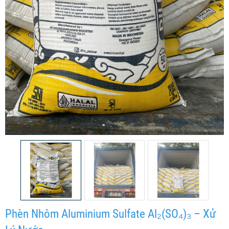
Phèn Nhôm Aluminium Sulfate Al₂(SO₄)₃ – Xử